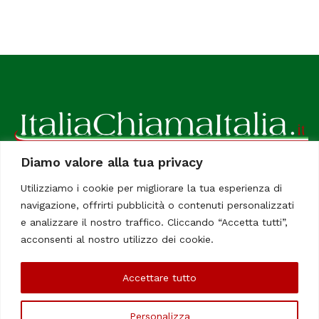
Diamo valore alla tua privacy
ItaliaChiamaItalia, il TUO quotidiano online preferito.
Utilizziamo i cookie per migliorare la tua esperienza di
Dedicato in particolare a tutti gli italiani residenti all'estero.
navigazione, offrirti pubblicità o contenuti personalizzati
Tutti i diritti sono riservati. Quotidiano online indipendente
e analizzare il nostro traffico. Cliccando “Accetta tutti”,
registrato al Tribunale di Civitavecchia, Sezione Stampa e
acconsenti al nostro utilizzo dei cookie.
Informazione. Reg. No. 12/07, Iscrizione al R.O.C No. 200 26
Accettare tutto
Chi Siamo
Contatti
Le Firme
Personalizza