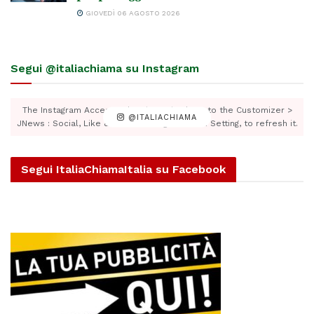
GIOVEDÌ 06 AGOSTO 2026
Segui @italiachiama su Instagram
The Instagram Access Token is expired, Go to the Customizer >
@ITALIACHIAMA
JNews : Social, Like & View > Instagram Feed Setting, to refresh it.
Segui ItaliaChiamaItalia su Facebook