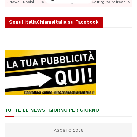
JNews : Social, Like & View > Instagram Feed Setting, to refresh it.
Segui ItaliaChiamaItalia su Facebook
TUTTE LE NEWS, GIORNO PER GIORNO
AGOSTO 2026