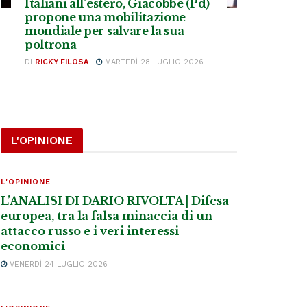
Italiani all’estero, Giacobbe (Pd)
propone una mobilitazione
mondiale per salvare la sua
poltrona
DI
RICKY FILOSA
MARTEDÌ 28 LUGLIO 2026
L'OPINIONE
L'OPINIONE
L’ANALISI DI DARIO RIVOLTA | Difesa
europea, tra la falsa minaccia di un
attacco russo e i veri interessi
economici
VENERDÌ 24 LUGLIO 2026