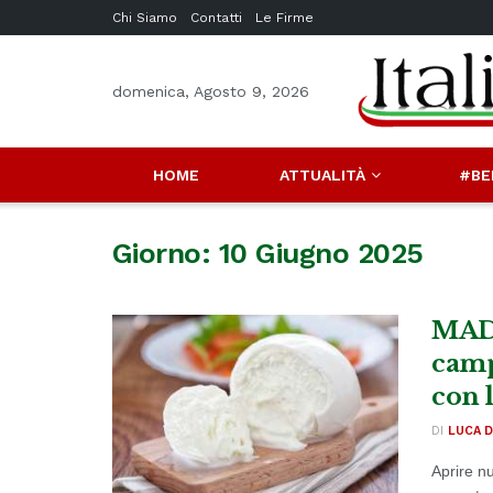
Chi Siamo
Contatti
Le Firme
domenica, Agosto 9, 2026
HOME
ATTUALITÀ
#BE
Giorno:
10 Giugno 2025
MADE
camp
con 
DI
LUCA D
Aprire nu