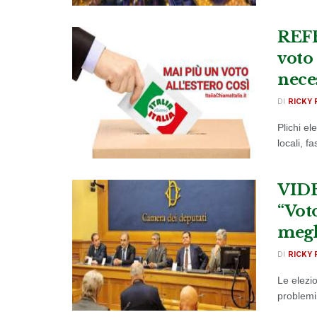
REFE
voto
nece
DI
RICKY 
Plichi el
locali, f
VIDE
“Voto
megl
DI
RICKY 
Le elezio
problemi 