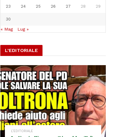
23
24
25
26
27
28
29
30
« Mag
Lug »
L’EDITORIALE
L’EDITORIALE