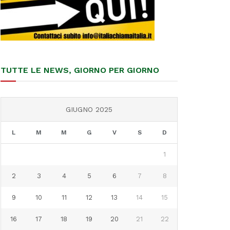
TUTTE LE NEWS, GIORNO PER GIORNO
GIUGNO 2025
L
M
M
G
V
S
D
1
2
3
4
5
6
7
8
9
10
11
12
13
14
15
16
17
18
19
20
21
22