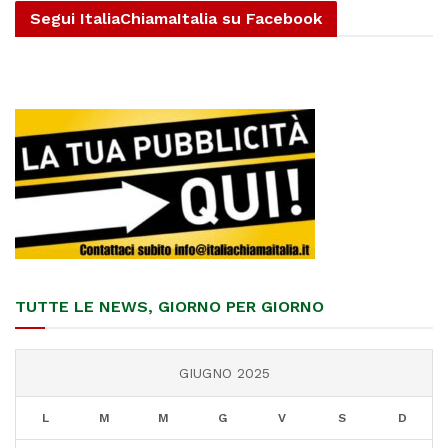
Segui ItaliaChiamaItalia su Facebook
TUTTE LE NEWS, GIORNO PER GIORNO
GIUGNO 2025
L
M
M
G
V
S
D