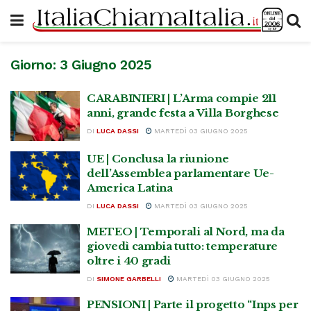
Giorno:
3 Giugno 2025
CARABINIERI | L’Arma compie 211
anni, grande festa a Villa Borghese
DI
LUCA DASSI
MARTEDÌ 03 GIUGNO 2025
UE | Conclusa la riunione
dell’Assemblea parlamentare Ue-
America Latina
DI
LUCA DASSI
MARTEDÌ 03 GIUGNO 2025
METEO | Temporali al Nord, ma da
giovedì cambia tutto: temperature
oltre i 40 gradi
DI
SIMONE GARBELLI
MARTEDÌ 03 GIUGNO 2025
PENSIONI | Parte il progetto “Inps per