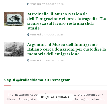
VENERDÌ 07 AGOSTO 2026
Marcinelle, il Museo Nazionale
dell’Emigrazione ricorda la tragedia: “La
sicurezza sul lavoro resta una sfida
attuale”
VENERDÌ 07 AGOSTO 2026
Argentina, il Museo dell’Immigrante
Italiano cerca donazioni per custodire la
memoria dell’emigrazione
VENERDÌ 07 AGOSTO 2026
Segui @italiachiama su Instagram
The Instagram Access Token is expired, Go to the Customizer >
@ITALIACHIAMA
JNews : Social, Like & View > Instagram Feed Setting, to refresh it.