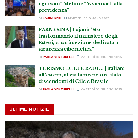
i giovani”. Meloni: “Avvicinarli alla
previdenza”
DI
LAURA NERI
MARTEDÌ 03 GIUGNO 2025
FARNESINA | Tajani: “Sto
trasformando il ministero degli
Esteri, ci sarà sezione dedicata a
sicurezza cibernetica”
DI
PAOLA VENTURELLI
MARTEDÌ 03 GIUGNO 2025
TURISMO DELLE RADICI | Italiani
all’estero, al via la ricerca tra italo-
discendenti di Cile e Brasile
DI
PAOLA VENTURELLI
MARTEDÌ 03 GIUGNO 2025
ULTIME NOTIZIE