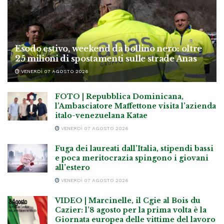
Esodo estivo, weekend da bollino nero: oltre
25 milioni di spostamenti sulle strade Anas
VENERDÌ 07 AGOSTO 2026
FOTO | Repubblica Dominicana,
l’Ambasciatore Maffettone visita l’azienda
italo-venezuelana Katae
VENERDÌ 07 AGOSTO 2026
Fuga dei laureati dall’Italia, stipendi bassi
e poca meritocrazia spingono i giovani
all’estero
VENERDÌ 07 AGOSTO 2026
VIDEO | Marcinelle, il Cgie al Bois du
Cazier: l’8 agosto per la prima volta è la
Giornata europea delle vittime del lavoro