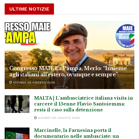
ULTIME NOTIZIE
Congresso MAIE La Pampa, Merlo: “Insieme
agli italiani all’estero, ovunque e sempre”
GIOVEDÌ 06 AGOSTO 2026
MALTA | L’ambasciatrice italiana visita in
carcere il 15enne Flavio Santoiemma:
resta il caso sulla detenzione
GIOVEDÌ 06 AGOSTO 2026
Marcinelle, la Farnesina porta il
documentario nelle ambasciate: un