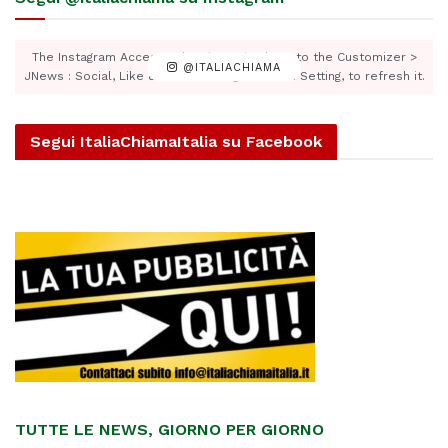
The Instagram Access Token is expired, Go to the Customizer >
@ITALIACHIAMA
JNews : Social, Like & View > Instagram Feed Setting, to refresh it.
Segui ItaliaChiamaItalia su Facebook
TUTTE LE NEWS, GIORNO PER GIORNO