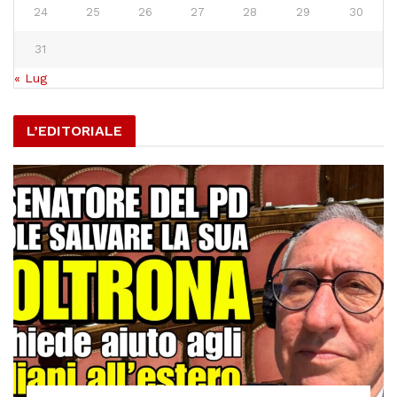
24
25
26
27
28
29
30
31
« Lug
L’EDITORIALE