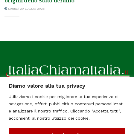
origini dello Stato ucraino
LUNEDÌ 20 LUGLIO 2026
Diamo valore alla tua privacy
ItaliaChiamaItalia, il TUO quotidiano online preferito.
Utilizziamo i cookie per migliorare la tua esperienza di
Dedicato in particolare a tutti gli italiani residenti all'estero.
navigazione, offrirti pubblicità o contenuti personalizzati
Tutti i diritti sono riservati. Quotidiano online indipendente
e analizzare il nostro traffico. Cliccando “Accetta tutti”,
registrato al Tribunale di Civitavecchia, Sezione Stampa e
acconsenti al nostro utilizzo dei cookie.
Informazione. Reg. No. 12/07, Iscrizione al R.O.C No. 200 26