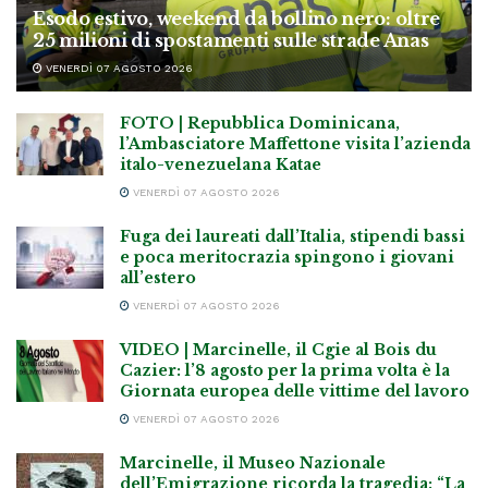
Esodo estivo, weekend da bollino nero: oltre
25 milioni di spostamenti sulle strade Anas
VENERDÌ 07 AGOSTO 2026
FOTO | Repubblica Dominicana,
l’Ambasciatore Maffettone visita l’azienda
italo-venezuelana Katae
VENERDÌ 07 AGOSTO 2026
Fuga dei laureati dall’Italia, stipendi bassi
e poca meritocrazia spingono i giovani
all’estero
VENERDÌ 07 AGOSTO 2026
VIDEO | Marcinelle, il Cgie al Bois du
Cazier: l’8 agosto per la prima volta è la
Giornata europea delle vittime del lavoro
VENERDÌ 07 AGOSTO 2026
Marcinelle, il Museo Nazionale
dell’Emigrazione ricorda la tragedia: “La