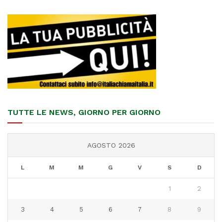
TUTTE LE NEWS, GIORNO PER GIORNO
AGOSTO 2026
L
M
M
G
V
S
D
1
2
3
4
5
6
7
8
9