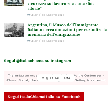
sicurezza sul lavoro resta una sfida
attuale”
VENERDÌ 07 AGOSTO 2026
Argentina, il Museo dell’Immigrante
Italiano cerca donazioni per custodire la
memoria dell’emigrazione
VENERDÌ 07 AGOSTO 2026
Segui @italiachiama su Instagram
The Instagram Access Token is expired, Go to the Customizer >
@ITALIACHIAMA
JNews : Social, Like & View > Instagram Feed Setting, to refresh it.
Segui ItaliaChiamaItalia su Facebook