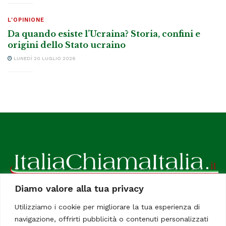
L'OPINIONE
Da quando esiste l’Ucraina? Storia, confini e
origini dello Stato ucraino
LUNEDÌ 20 LUGLIO 2026
Diamo valore alla tua privacy
ItaliaChiamaItalia, il TUO quotidiano online preferito.
Utilizziamo i cookie per migliorare la tua esperienza di
Dedicato in particolare a tutti gli italiani residenti all'estero.
navigazione, offrirti pubblicità o contenuti personalizzati