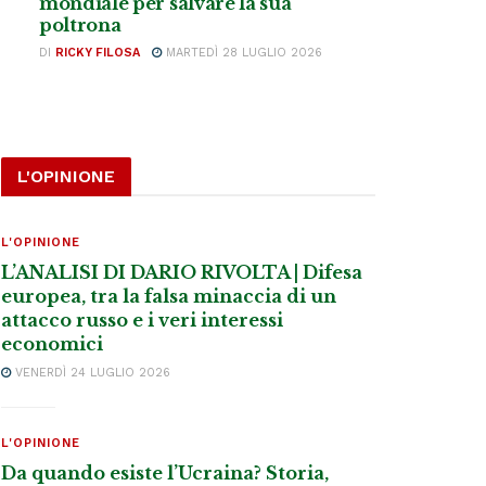
mondiale per salvare la sua
poltrona
DI
RICKY FILOSA
MARTEDÌ 28 LUGLIO 2026
L'OPINIONE
L'OPINIONE
L’ANALISI DI DARIO RIVOLTA | Difesa
europea, tra la falsa minaccia di un
attacco russo e i veri interessi
economici
VENERDÌ 24 LUGLIO 2026
L'OPINIONE
Da quando esiste l’Ucraina? Storia,