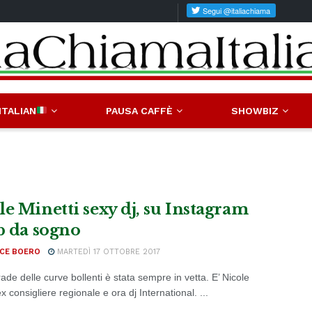
ITALIAN
PAUSA CAFFÈ
SHOWBIZ
le Minetti sexy dj, su Instagram
 b da sogno
ICE BOERO
MARTEDÌ 17 OTTOBRE 2017
ade delle curve bollenti è stata sempre in vetta. E’ Nicole
ex consigliere regionale e ora dj International. ...