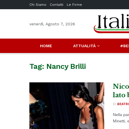
Chi Siamo
Contatti
Le Firme
venerdì, Agosto 7, 2026
HOME
ATTUALITÀ
#BE
Tag:
Nancy Brilli
Nico
lato
DI
BEATR
Nella par
Minetti, 