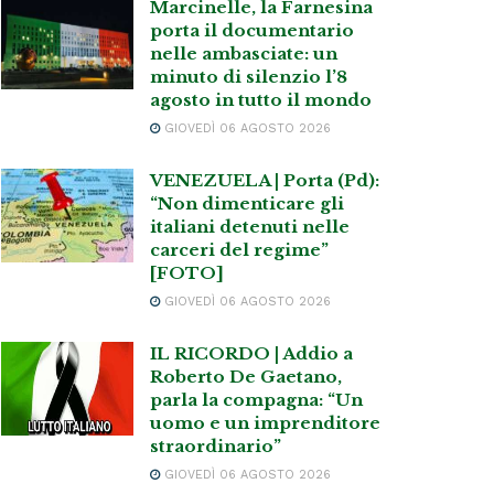
Marcinelle, la Farnesina
porta il documentario
nelle ambasciate: un
minuto di silenzio l’8
agosto in tutto il mondo
GIOVEDÌ 06 AGOSTO 2026
VENEZUELA | Porta (Pd):
“Non dimenticare gli
italiani detenuti nelle
carceri del regime”
[FOTO]
GIOVEDÌ 06 AGOSTO 2026
IL RICORDO | Addio a
Roberto De Gaetano,
parla la compagna: “Un
uomo e un imprenditore
straordinario”
GIOVEDÌ 06 AGOSTO 2026