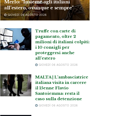
Merlo: “Insieme agli italiani
all’estero, ovunque e sempre”
GIOVEDÌ 06 AGOSTO 2026
Truffe con carte di
pagamento, oltre 2
milioni di italiani colpiti:
i 10 consigli per
proteggersi anche
all’estero
GIOVEDÌ 06 AGOSTO 2026
MALTA | L’ambasciatrice
italiana visita in carcere
il 15enne Flavio
Santoiemma: resta il
caso sulla detenzione
GIOVEDÌ 06 AGOSTO 2026