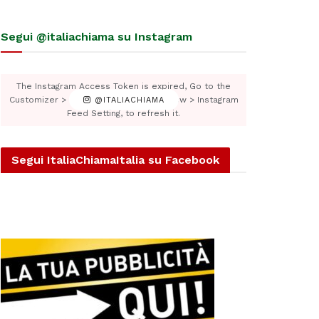
Segui @italiachiama su Instagram
The Instagram Access Token is expired, Go to the
Customizer > JNews : Social, Like & View > Instagram
@ITALIACHIAMA
Feed Setting, to refresh it.
Segui ItaliaChiamaItalia su Facebook