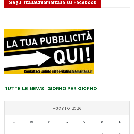
Segui ItaliaChiamaItalia su Facebook
TUTTE LE NEWS, GIORNO PER GIORNO
AGOSTO 2026
L
M
M
G
V
S
D