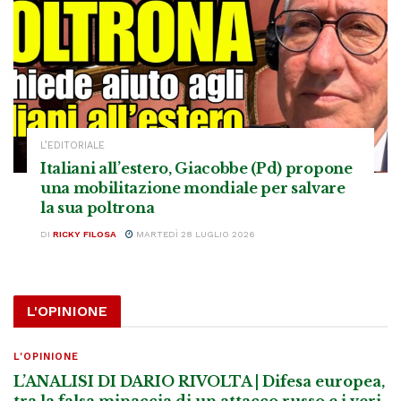
L’EDITORIALE
Italiani all’estero, Giacobbe (Pd) propone
una mobilitazione mondiale per salvare
la sua poltrona
DI
RICKY FILOSA
MARTEDÌ 28 LUGLIO 2026
L'OPINIONE
L'OPINIONE
L’ANALISI DI DARIO RIVOLTA | Difesa europea,
tra la falsa minaccia di un attacco russo e i veri