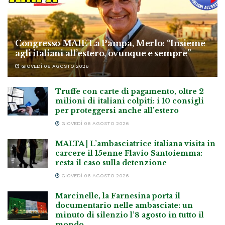
Congresso MAIE La Pampa, Merlo: “Insieme
agli italiani all’estero, ovunque e sempre”
GIOVEDÌ 06 AGOSTO 2026
Truffe con carte di pagamento, oltre 2
milioni di italiani colpiti: i 10 consigli
per proteggersi anche all’estero
GIOVEDÌ 06 AGOSTO 2026
MALTA | L’ambasciatrice italiana visita in
carcere il 15enne Flavio Santoiemma:
resta il caso sulla detenzione
GIOVEDÌ 06 AGOSTO 2026
Marcinelle, la Farnesina porta il
documentario nelle ambasciate: un
minuto di silenzio l’8 agosto in tutto il
mondo