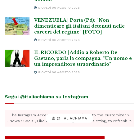
GIOVEDÌ 06 AGOSTO 2026
VENEZUELA | Porta (Pd): “Non
dimenticare gli italiani detenuti nelle
carceri del regime” [FOTO]
GIOVEDÌ 06 AGOSTO 2026
IL RICORDO | Addio a Roberto De
Gaetano, parla la compagna: “Un uomo e
un imprenditore straordinario”
GIOVEDÌ 06 AGOSTO 2026
Segui @italiachiama su Instagram
The Instagram Access Token is expired, Go to the Customizer >
@ITALIACHIAMA
JNews : Social, Like & View > Instagram Feed Setting, to refresh it.