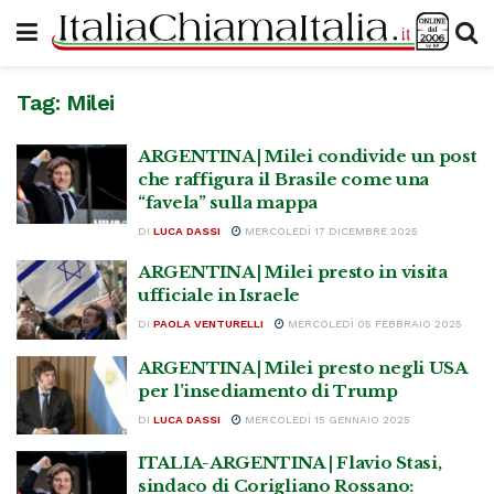
Tag:
Milei
ARGENTINA | Milei condivide un post
che raffigura il Brasile come una
“favela” sulla mappa
DI
LUCA DASSI
MERCOLEDÌ 17 DICEMBRE 2025
ARGENTINA | Milei presto in visita
ufficiale in Israele
DI
PAOLA VENTURELLI
MERCOLEDÌ 05 FEBBRAIO 2025
ARGENTINA | Milei presto negli USA
per l’insediamento di Trump
DI
LUCA DASSI
MERCOLEDÌ 15 GENNAIO 2025
ITALIA-ARGENTINA | Flavio Stasi,
sindaco di Corigliano Rossano: