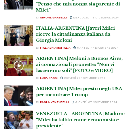
“Penso che mia nonna sia parente di
Milei”
DI
SIMONE GARBELLI
MERCOLEDÌ 18 DICEMBRE 2024
ITALIA-ARGENTINA | Javeri Milei
riceve la cittadinanza italiana da
Giorgia Meloni
DI
ITALIACHIAMAITALIA
MARTEDÌ 17 DICEMBRE 2024
ARGENTINA | Meloni a Buenos Aires,
ai connazionali promette: “Non vi
lasceremo soli” [FOTO e VIDEO]
DI
LUCA DASSI
GIOVEDÌ 21 NOVEMBRE 2024
ARGENTINA | Milei presto negli USA
per incontrare Trump
DI
PAOLA VENTURELLI
GIOVEDÌ 07 NOVEMBRE 2024
VENEZUELA – ARGENTINA | Maduro:
“Milei ha fallito come economista e
presidente”