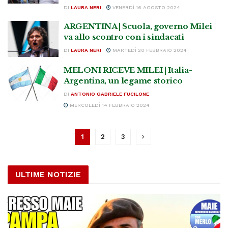
DI
LAURA NERI
VENERDÌ 16 AGOSTO 2024
ARGENTINA | Scuola, governo Milei
va allo scontro con i sindacati
DI
LAURA NERI
MARTEDÌ 20 FEBBRAIO 2024
MELONI RICEVE MILEI | Italia-
Argentina, un legame storico
DI
ANTONIO GABRIELE FUCILONE
MERCOLEDÌ 14 FEBBRAIO 2024
1
2
3
ULTIME NOTIZIE