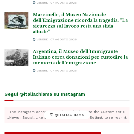
VENERDÌ 07 AGOSTO 2026
Marcinelle, il Museo Nazionale
dell’Emigrazione ricorda la tragedia: “La
sicurezza sul lavoro resta una sfida
attuale”
VENERDÌ 07 AGOSTO 2026
Argentina, il Museo dell’Immigrante
Italiano cerca donazioni per custodire la
memoria dell’emigrazione
VENERDÌ 07 AGOSTO 2026
Segui @italiachiama su Instagram
The Instagram Access Token is expired, Go to the Customizer >
@ITALIACHIAMA
JNews : Social, Like & View > Instagram Feed Setting, to refresh it.