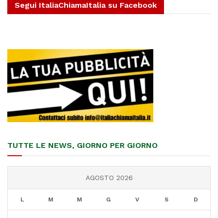
Segui ItaliaChiamaItalia su Facebook
TUTTE LE NEWS, GIORNO PER GIORNO
AGOSTO 2026
L
M
M
G
V
S
D