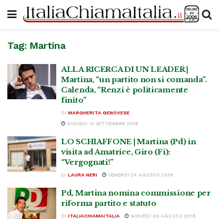
Tag:
Martina
ALLA RICERCA DI UN LEADER |
Martina, “un partito non si comanda”.
Calenda, “Renzi è politicamente
finito”
DI
MARGHERITA GENOVESE
GIOVEDÌ 13 SETTEMBRE 2018
LO SCHIAFFONE | Martina (Pd) in
visita ad Amatrice, Giro (Fi):
“Vergognati!”
DI
LAURA NERI
VENERDÌ 24 AGOSTO 2018
Pd, Martina nomina commissione per
riforma partito e statuto
DI
ITALIACHIAMAITALIA
GIOVEDÌ 09 AGOSTO 2018