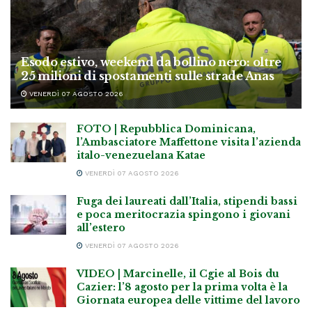
Esodo estivo, weekend da bollino nero: oltre
25 milioni di spostamenti sulle strade Anas
VENERDÌ 07 AGOSTO 2026
FOTO | Repubblica Dominicana,
l’Ambasciatore Maffettone visita l’azienda
italo-venezuelana Katae
VENERDÌ 07 AGOSTO 2026
Fuga dei laureati dall’Italia, stipendi bassi
e poca meritocrazia spingono i giovani
all’estero
VENERDÌ 07 AGOSTO 2026
VIDEO | Marcinelle, il Cgie al Bois du
Cazier: l’8 agosto per la prima volta è la
Giornata europea delle vittime del lavoro