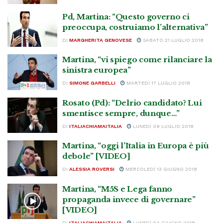
Pd, Martina: “Questo governo ci
preoccupa, costruiamo l’alternativa”
DI
MARGHERITA GENOVESE
SABATO 21 LUGLIO 2018
Martina, “vi spiego come rilanciare la
sinistra europea”
DI
SIMONE GARBELLI
MARTEDÌ 17 LUGLIO 2018
Rosato (Pd): “Delrio candidato? Lui
smentisce sempre, dunque…”
DI
ITALIACHIAMAITALIA
LUNEDÌ 09 LUGLIO 2018
Martina, “oggi l’Italia in Europa è più
debole” [VIDEO]
DI
ALESSIA ROVERSI
MERCOLEDÌ 13 GIUGNO 2018
Martina, “M5S e Lega fanno
propaganda invece di governare”
[VIDEO]
DI
ITALIACHIAMAITALIA
LUNEDÌ 04 GIUGNO 2018