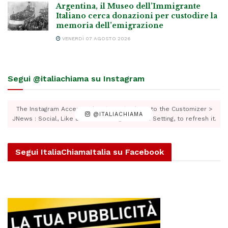
Argentina, il Museo dell’Immigrante
Italiano cerca donazioni per custodire la
memoria dell’emigrazione
VENERDÌ 07 AGOSTO 2026
Segui @italiachiama su Instagram
The Instagram Access Token is expired, Go to the Customizer >
@ITALIACHIAMA
JNews : Social, Like & View > Instagram Feed Setting, to refresh it.
Segui ItaliaChiamaItalia su Facebook