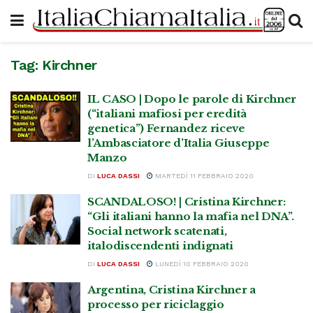
Tag:
Kirchner
IL CASO | Dopo le parole di Kirchner
(“italiani mafiosi per eredità
genetica”) Fernandez riceve
l’Ambasciatore d’Italia Giuseppe
Manzo
DI
LUCA DASSI
MARTEDÌ 11 FEBBRAIO 2020
SCANDALOSO! | Cristina Kirchner:
“Gli italiani hanno la mafia nel DNA”.
Social network scatenati,
italodiscendenti indignati
DI
LUCA DASSI
LUNEDÌ 10 FEBBRAIO 2020
Argentina, Cristina Kirchner a
processo per riciclaggio