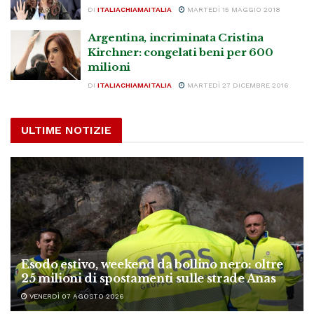
DI
ITALIACHIAMAITALIA
MARTEDÌ 15 MAGGIO 2018
Argentina, incriminata Cristina
Kirchner: congelati beni per 600
milioni
DI
ITALIACHIAMAITALIA
MARTEDÌ 27 DICEMBRE 2016
ULTIME NOTIZIE
Esodo estivo, weekend da bollino nero: oltre
25 milioni di spostamenti sulle strade Anas
VENERDÌ 07 AGOSTO 2026