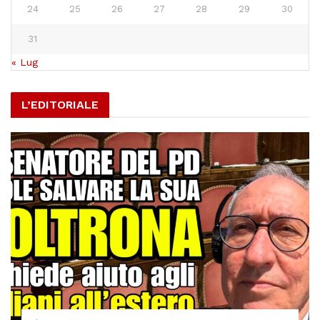
24
25
26
27
28
29
30
31
« Lug
L’EDITORIALE