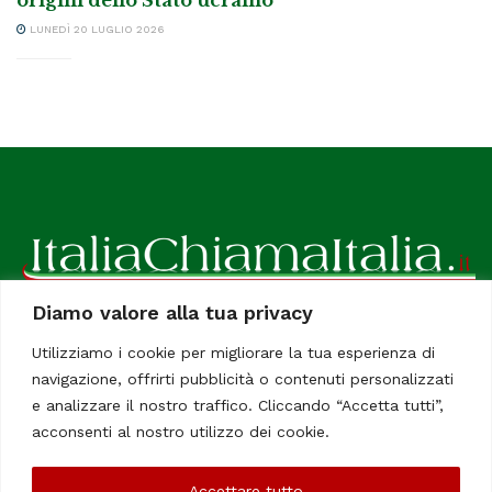
origini dello Stato ucraino
LUNEDÌ 20 LUGLIO 2026
Diamo valore alla tua privacy
ItaliaChiamaItalia, il TUO quotidiano online preferito.
Utilizziamo i cookie per migliorare la tua esperienza di
Dedicato in particolare a tutti gli italiani residenti all'estero.
navigazione, offrirti pubblicità o contenuti personalizzati
Tutti i diritti sono riservati. Quotidiano online indipendente
e analizzare il nostro traffico. Cliccando “Accetta tutti”,
registrato al Tribunale di Civitavecchia, Sezione Stampa e
acconsenti al nostro utilizzo dei cookie.
Informazione. Reg. No. 12/07, Iscrizione al R.O.C No. 200 26
Accettare tutto