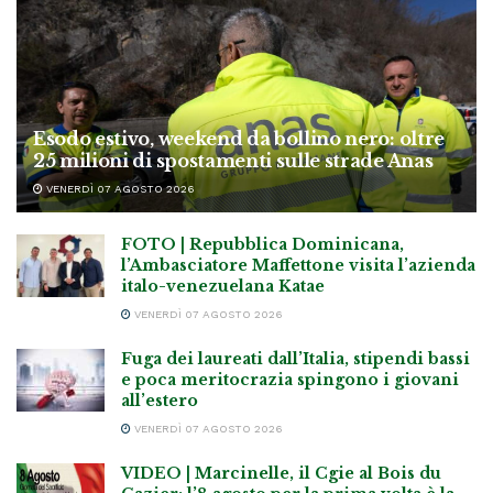
Esodo estivo, weekend da bollino nero: oltre
25 milioni di spostamenti sulle strade Anas
VENERDÌ 07 AGOSTO 2026
FOTO | Repubblica Dominicana,
l’Ambasciatore Maffettone visita l’azienda
italo-venezuelana Katae
VENERDÌ 07 AGOSTO 2026
Fuga dei laureati dall’Italia, stipendi bassi
e poca meritocrazia spingono i giovani
all’estero
VENERDÌ 07 AGOSTO 2026
VIDEO | Marcinelle, il Cgie al Bois du