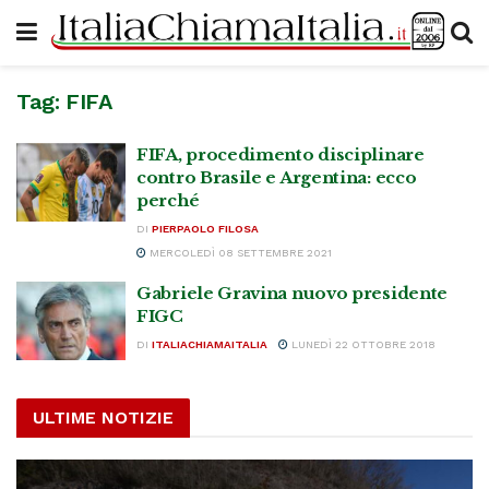
Tag:
FIFA
FIFA, procedimento disciplinare
contro Brasile e Argentina: ecco
perché
DI
PIERPAOLO FILOSA
MERCOLEDÌ 08 SETTEMBRE 2021
Gabriele Gravina nuovo presidente
FIGC
DI
ITALIACHIAMAITALIA
LUNEDÌ 22 OTTOBRE 2018
ULTIME NOTIZIE