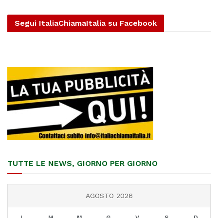
Segui ItaliaChiamaItalia su Facebook
TUTTE LE NEWS, GIORNO PER GIORNO
AGOSTO 2026
L
M
M
G
V
S
D