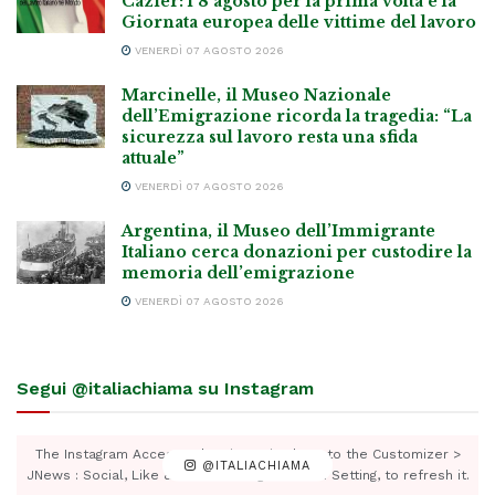
Cazier: l’8 agosto per la prima volta è la
Giornata europea delle vittime del lavoro
VENERDÌ 07 AGOSTO 2026
Marcinelle, il Museo Nazionale
dell’Emigrazione ricorda la tragedia: “La
sicurezza sul lavoro resta una sfida
attuale”
VENERDÌ 07 AGOSTO 2026
Argentina, il Museo dell’Immigrante
Italiano cerca donazioni per custodire la
memoria dell’emigrazione
VENERDÌ 07 AGOSTO 2026
Segui @italiachiama su Instagram
The Instagram Access Token is expired, Go to the Customizer >
@ITALIACHIAMA
JNews : Social, Like & View > Instagram Feed Setting, to refresh it.