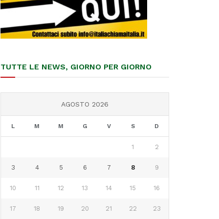
TUTTE LE NEWS, GIORNO PER GIORNO
AGOSTO 2026
L
M
M
G
V
S
D
1
2
3
4
5
6
7
8
9
10
11
12
13
14
15
16
17
18
19
20
21
22
23