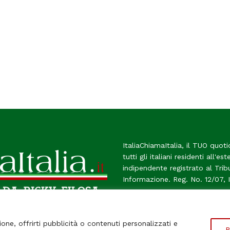
ItaliaChiamaItalia, il TUO quoti
tutti gli italiani residenti all'es
indipendente registrato al Tri
Informazione. Reg. No. 12/07, 
Chi Siamo
Contatti
Le Fir
ione, offrirti pubblicità o contenuti personalizzati e
P