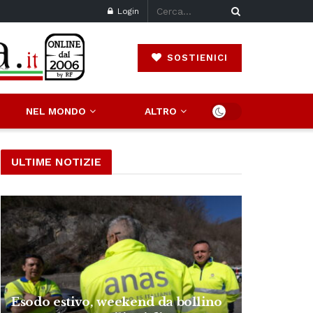
Login
SOSTIENICI
NEL MONDO
ALTRO
ULTIME NOTIZIE
Esodo estivo, weekend da bollino