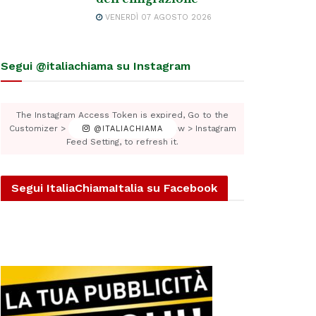
VENERDÌ 07 AGOSTO 2026
Segui @italiachiama su Instagram
The Instagram Access Token is expired, Go to the
Customizer > JNews : Social, Like & View > Instagram
@ITALIACHIAMA
Feed Setting, to refresh it.
Segui ItaliaChiamaItalia su Facebook