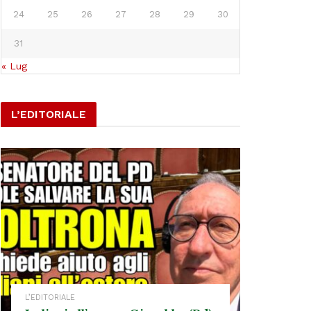
24
25
26
27
28
29
30
31
« Lug
L’EDITORIALE
L’EDITORIALE