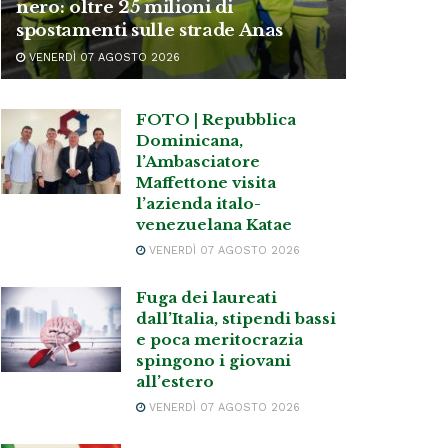
nero: oltre 25 milioni di
spostamenti sulle strade Anas
VENERDÌ 07 AGOSTO 2026
FOTO | Repubblica
Dominicana,
l’Ambasciatore
Maffettone visita
l’azienda italo-
venezuelana Katae
VENERDÌ 07 AGOSTO 2026
Fuga dei laureati
dall’Italia, stipendi bassi
e poca meritocrazia
spingono i giovani
all’estero
VENERDÌ 07 AGOSTO 2026