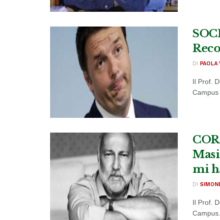
SOCI
Reco
DI
PAOLA 
Il Prof.
Campus e 
CORO
Masi
mi h
DI
SIMON
Il Prof.
Campus. 