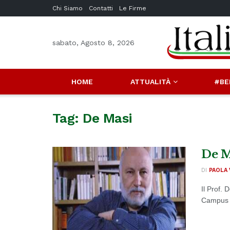
Chi Siamo
Contatti
Le Firme
sabato, Agosto 8, 2026
HOME
ATTUALITÀ
#BE
Tag:
De Masi
De M
DI
PAOLA 
Il Prof.
Campus e 