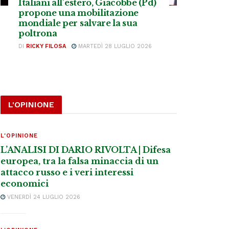
Italiani all’estero, Giacobbe (Pd)
propone una mobilitazione
mondiale per salvare la sua
poltrona
DI
RICKY FILOSA
MARTEDÌ 28 LUGLIO 2026
L'OPINIONE
L'OPINIONE
L’ANALISI DI DARIO RIVOLTA | Difesa
europea, tra la falsa minaccia di un
attacco russo e i veri interessi
economici
VENERDÌ 24 LUGLIO 2026