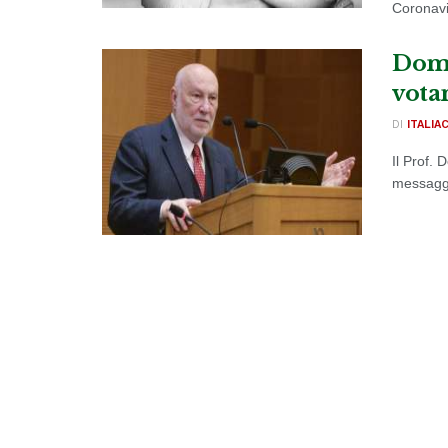
Coronavi
Dome
votan
DI
ITALIA
Il Prof.
messaggio