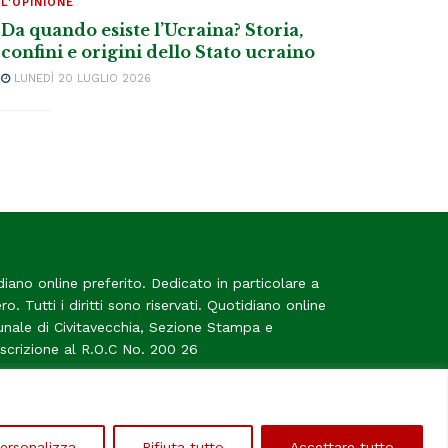
L'OPINIONE
Da quando esiste l’Ucraina? Storia,
confini e origini dello Stato ucraino
LUNEDÌ 20 LUGLIO 2026
diano online preferito. Dedicato in particolare a
tero. Tutti i diritti sono riservati. Quotidiano online
bunale di Civitavecchia, Sezione Stampa e
Iscrizione al R.O.C No. 200 26
me
ersonalizza
Rifiuta tutto
Accettare tutto