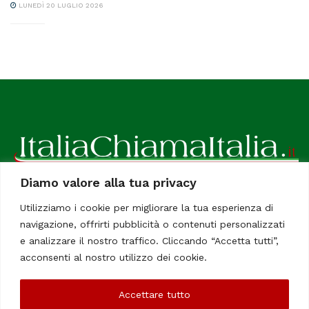
LUNEDÌ 20 LUGLIO 2026
Diamo valore alla tua privacy
ItaliaChiamaItalia, il TUO quotidiano online preferito.
Utilizziamo i cookie per migliorare la tua esperienza di
Dedicato in particolare a tutti gli italiani residenti all'estero.
navigazione, offrirti pubblicità o contenuti personalizzati
Tutti i diritti sono riservati. Quotidiano online indipendente
e analizzare il nostro traffico. Cliccando “Accetta tutti”,
registrato al Tribunale di Civitavecchia, Sezione Stampa e
acconsenti al nostro utilizzo dei cookie.
Informazione. Reg. No. 12/07, Iscrizione al R.O.C No. 200 26
Accettare tutto
Chi Siamo
Contatti
Le Firme