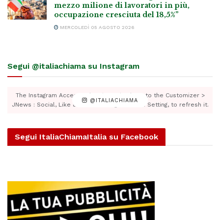
mezzo milione di lavoratori in più,
occupazione cresciuta del 18,5%”
MERCOLEDÌ 05 AGOSTO 2026
Segui @italiachiama su Instagram
The Instagram Access Token is expired, Go to the Customizer >
@ITALIACHIAMA
JNews : Social, Like & View > Instagram Feed Setting, to refresh it.
Segui ItaliaChiamaItalia su Facebook