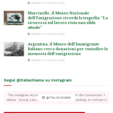
VENERDÌ 07 AGOSTO 2026
Marcinelle, il Museo Nazionale
dell’Emigrazione ricorda la tragedia: “La
sicurezza sul lavoro resta una sfida
attuale”
VENERDÌ 07 AGOSTO 2026
Argentina, il Museo dell’Immigrante
Italiano cerca donazioni per custodire la
memoria dell’emigrazione
VENERDÌ 07 AGOSTO 2026
Segui @italiachiama su Instagram
The Instagram Access Token is expired, Go to the Customizer >
@ITALIACHIAMA
JNews : Social, Like & View > Instagram Feed Setting, to refresh it.