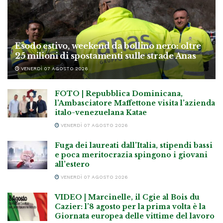
Esodo estivo, weekend da bollino nero: oltre
25 milioni di spostamenti sulle strade Anas
VENERDÌ 07 AGOSTO 2026
FOTO | Repubblica Dominicana,
l’Ambasciatore Maffettone visita l’azienda
italo-venezuelana Katae
VENERDÌ 07 AGOSTO 2026
Fuga dei laureati dall’Italia, stipendi bassi
e poca meritocrazia spingono i giovani
all’estero
VENERDÌ 07 AGOSTO 2026
VIDEO | Marcinelle, il Cgie al Bois du
Cazier: l’8 agosto per la prima volta è la
Giornata europea delle vittime del lavoro