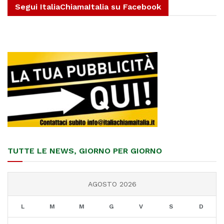
Segui ItaliaChiamaItalia su Facebook
TUTTE LE NEWS, GIORNO PER GIORNO
AGOSTO 2026
L
M
M
G
V
S
D