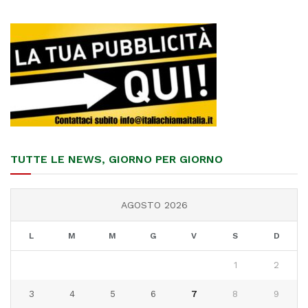
TUTTE LE NEWS, GIORNO PER GIORNO
AGOSTO 2026
L
M
M
G
V
S
D
1
2
3
4
5
6
7
8
9