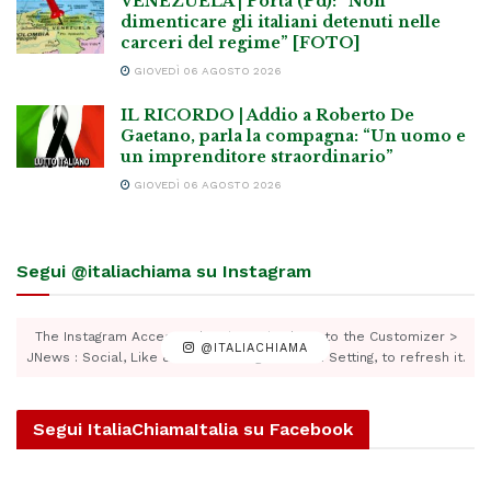
VENEZUELA | Porta (Pd): “Non
dimenticare gli italiani detenuti nelle
carceri del regime” [FOTO]
GIOVEDÌ 06 AGOSTO 2026
IL RICORDO | Addio a Roberto De
Gaetano, parla la compagna: “Un uomo e
un imprenditore straordinario”
GIOVEDÌ 06 AGOSTO 2026
Segui @italiachiama su Instagram
The Instagram Access Token is expired, Go to the Customizer >
@ITALIACHIAMA
JNews : Social, Like & View > Instagram Feed Setting, to refresh it.
Segui ItaliaChiamaItalia su Facebook