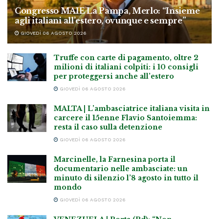
Congresso MAIE La Pampa, Merlo: “Insieme
agli italiani all’estero, ovunque e sempre”
GIOVEDÌ 06 AGOSTO 2026
Truffe con carte di pagamento, oltre 2
milioni di italiani colpiti: i 10 consigli
per proteggersi anche all’estero
GIOVEDÌ 06 AGOSTO 2026
MALTA | L’ambasciatrice italiana visita in
carcere il 15enne Flavio Santoiemma:
resta il caso sulla detenzione
GIOVEDÌ 06 AGOSTO 2026
Marcinelle, la Farnesina porta il
documentario nelle ambasciate: un
minuto di silenzio l’8 agosto in tutto il
mondo
GIOVEDÌ 06 AGOSTO 2026