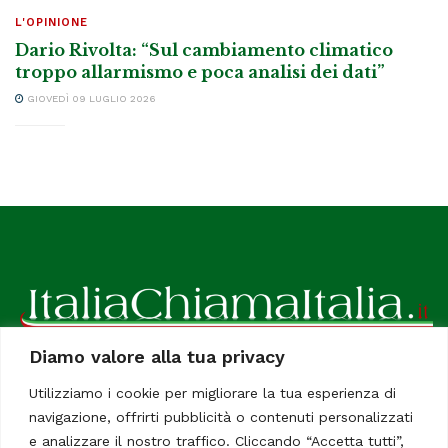
L'OPINIONE
Dario Rivolta: “Sul cambiamento climatico
troppo allarmismo e poca analisi dei dati”
GIOVEDÌ 09 LUGLIO 2026
Diamo valore alla tua privacy
ItaliaChiamaItalia, il TUO quotidiano online preferito.
Utilizziamo i cookie per migliorare la tua esperienza di
Dedicato in particolare a tutti gli italiani residenti all'estero.
navigazione, offrirti pubblicità o contenuti personalizzati
Tutti i diritti sono riservati. Quotidiano online indipendente
e analizzare il nostro traffico. Cliccando “Accetta tutti”,