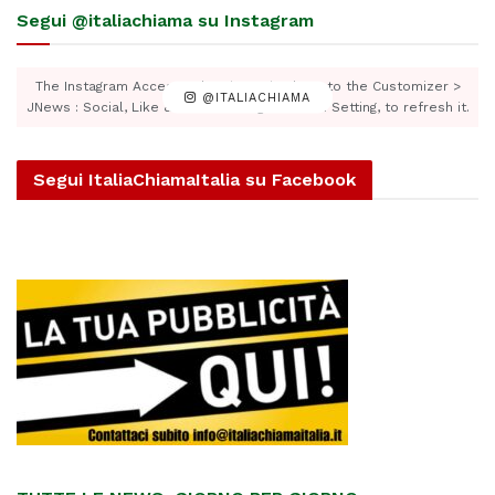
Segui @italiachiama su Instagram
The Instagram Access Token is expired, Go to the Customizer >
@ITALIACHIAMA
JNews : Social, Like & View > Instagram Feed Setting, to refresh it.
Segui ItaliaChiamaItalia su Facebook