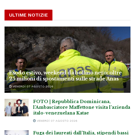
ULTIME NOTIZIE
Esodo estivo, weekend da bollino nero: oltre
25 milioni di spostamenti sulle strade Anas
VENERDÌ 07 AGOSTO 2026
FOTO | Repubblica Dominicana,
l’Ambasciatore Maffettone visita l’azienda
italo-venezuelana Katae
VENERDÌ 07 AGOSTO 2026
Fuga dei laureati dall’Italia, stipendi bassi