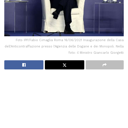
Foto IPP/Fabio Cimaglia Roma 16/06/2021 Inaugurazione della Casa
dell'Anticontraffazione presso l'Agenzia delle Dogane e dei Monopoli. Nella
foto: il Ministro Giancarlo Giorgetti