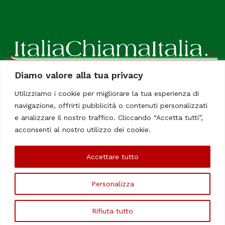
Diamo valore alla tua privacy
ItaliaChiamaItalia, il TUO quotidiano online preferito.
Utilizziamo i cookie per migliorare la tua esperienza di
Dedicato in particolare a tutti gli italiani residenti all'estero.
navigazione, offrirti pubblicità o contenuti personalizzati
Tutti i diritti sono riservati. Quotidiano online indipendente
e analizzare il nostro traffico. Cliccando “Accetta tutti”,
registrato al Tribunale di Civitavecchia, Sezione Stampa e
acconsenti al nostro utilizzo dei cookie.
Informazione. Reg. No. 12/07, Iscrizione al R.O.C No. 200 26
Accettare tutto
Chi Siamo
Contatti
Le Firme
Personalizza
©Copyright 2006/2020 - ItaliaChiamaItalia
Rifiuta tutto