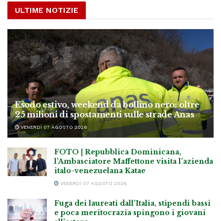
ULTIME NOTIZIE
Esodo estivo, weekend da bollino nero: oltre
25 milioni di spostamenti sulle strade Anas
VENERDÌ 07 AGOSTO 2026
FOTO | Repubblica Dominicana,
l’Ambasciatore Maffettone visita l’azienda
italo-venezuelana Katae
VENERDÌ 07 AGOSTO 2026
Fuga dei laureati dall’Italia, stipendi bassi
e poca meritocrazia spingono i giovani