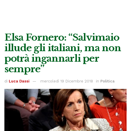
Elsa Fornero: “Salvimaio
illude gli italiani, ma non
potrà ingannarli per
sempre”
di
Luca Dassi
mercoledì 19 Dicembre 2018
in
Politica