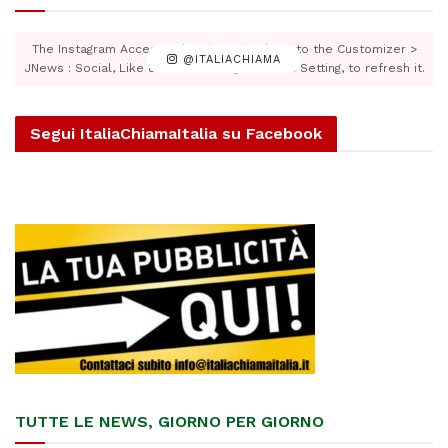
The Instagram Access Token is expired, Go to the Customizer >
@ITALIACHIAMA
JNews : Social, Like & View > Instagram Feed Setting, to refresh it.
Segui ItaliaChiamaItalia su Facebook
TUTTE LE NEWS, GIORNO PER GIORNO