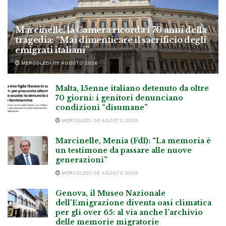
Marcinelle, la Camera ricorda i 70 anni della
tragedia: “Mai dimenticare il sacrificio degli
emigrati italiani”
MERCOLEDÌ 05 AGOSTO 2026
Malta, 15enne italiano detenuto da oltre
70 giorni: i genitori denunciano
condizioni “disumane”
MERCOLEDÌ 05 AGOSTO 2026
Marcinelle, Menia (FdI): “La memoria è
un testimone da passare alle nuove
generazioni”
MERCOLEDÌ 05 AGOSTO 2026
Genova, il Museo Nazionale
dell’Emigrazione diventa oasi climatica
per gli over 65: al via anche l’archivio
delle memorie migratorie