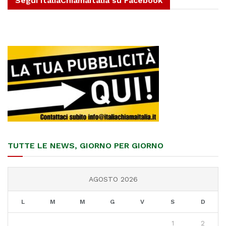
Segui ItaliaChiamaItalia su Facebook
TUTTE LE NEWS, GIORNO PER GIORNO
AGOSTO 2026
L
M
M
G
V
S
D
1
2