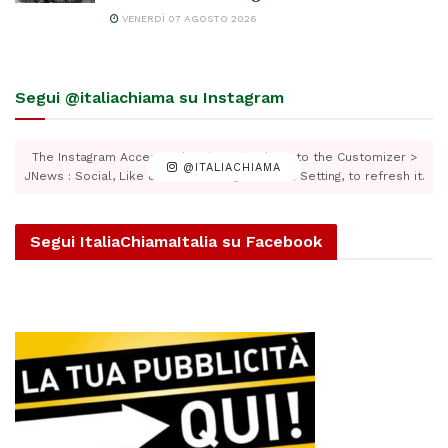
VENERDÌ 07 AGOSTO 2026
Segui @italiachiama su Instagram
The Instagram Access Token is expired, Go to the Customizer >
@ITALIACHIAMA
JNews : Social, Like & View > Instagram Feed Setting, to refresh it.
Segui ItaliaChiamaItalia su Facebook