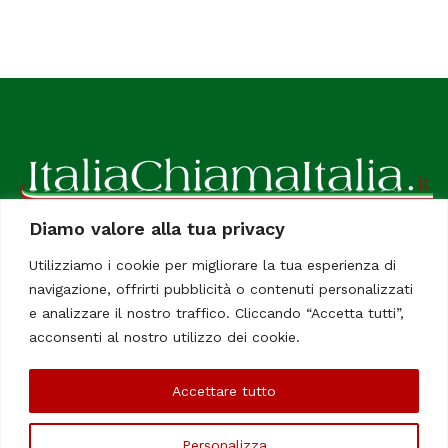
Diamo valore alla tua privacy
ItaliaChiamaItalia, il TUO quotidiano online preferito.
Utilizziamo i cookie per migliorare la tua esperienza di
Dedicato in particolare a tutti gli italiani residenti all'estero.
navigazione, offrirti pubblicità o contenuti personalizzati
Tutti i diritti sono riservati. Quotidiano online indipendente
e analizzare il nostro traffico. Cliccando “Accetta tutti”,
registrato al Tribunale di Civitavecchia, Sezione Stampa e
acconsenti al nostro utilizzo dei cookie.
Informazione. Reg. No. 12/07, Iscrizione al R.O.C No. 200 26
Accettare tutto
Chi Siamo
Contatti
Le Firme
Personalizza