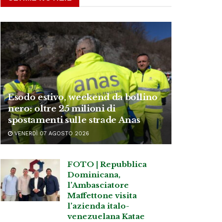
Esodo estivo, weekend da bollino
nero: oltre 25 milioni di
spostamenti sulle strade Anas
VENERDÌ 07 AGOSTO 2026
FOTO | Repubblica
Dominicana,
l’Ambasciatore
Maffettone visita
l’azienda italo-
venezuelana Katae