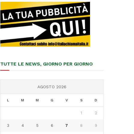
TUTTE LE NEWS, GIORNO PER GIORNO
AGOSTO 2026
L
M
M
G
V
S
D
1
2
3
4
5
6
7
8
9