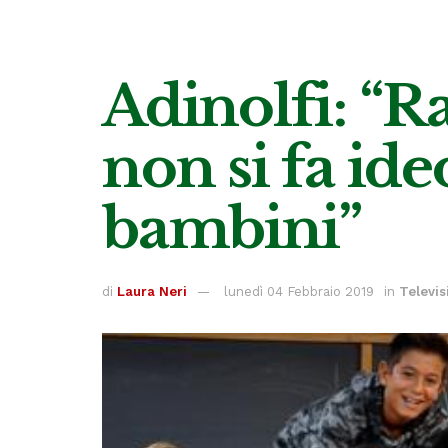
Adinolfi: “Ra
non si fa ide
bambini”
di
Laura Neri
lunedì 04 Febbraio 2019
in
Televis