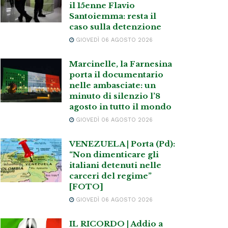
il 15enne Flavio
Santoiemma: resta il
caso sulla detenzione
GIOVEDÌ 06 AGOSTO 2026
Marcinelle, la Farnesina
porta il documentario
nelle ambasciate: un
minuto di silenzio l’8
agosto in tutto il mondo
GIOVEDÌ 06 AGOSTO 2026
VENEZUELA | Porta (Pd):
“Non dimenticare gli
italiani detenuti nelle
carceri del regime”
[FOTO]
GIOVEDÌ 06 AGOSTO 2026
IL RICORDO | Addio a