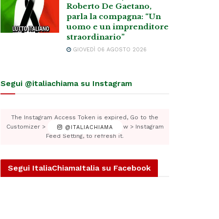
Roberto De Gaetano,
parla la compagna: “Un
uomo e un imprenditore
straordinario”
GIOVEDÌ 06 AGOSTO 2026
Segui @italiachiama su Instagram
The Instagram Access Token is expired, Go to the
Customizer > JNews : Social, Like & View > Instagram
@ITALIACHIAMA
Feed Setting, to refresh it.
Segui ItaliaChiamaItalia su Facebook