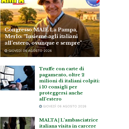
Congresso MAIE La Pampa,
Merlo: “Insieme agli italiani
all’estero, ovunque e sempre”
GIOVEDÌ 06 AGOSTO 2026
Truffe con carte di
pagamento, oltre 2
milioni di italiani colpiti:
i 10 consigli per
proteggersi anche
all’estero
GIOVEDÌ 06 AGOSTO 2026
MALTA | L’ambasciatrice
italiana visita in carcere