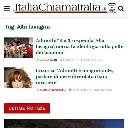
Tag:
Alla lavagna
Adinolfi: “Rai 3 sospenda ‘Alla
lavagna’, non si fa ideologia sulla pelle
dei bambini”
DI
LAURA NERI
LUNEDÌ 04 FEBBRAIO 2019
Luxuria: “Adinolfi è un ignorante,
parlare di me è diventato il suo
mestiere”
DI
SIMONE GARBELLI
MARTEDÌ 22 GENNAIO 2019
ULTIME NOTIZIE