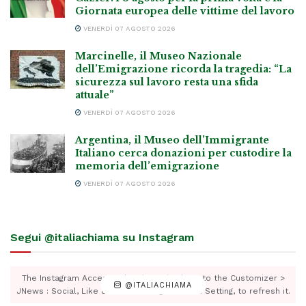
Giornata europea delle vittime del lavoro
VENERDÌ 07 AGOSTO 2026
Marcinelle, il Museo Nazionale
dell’Emigrazione ricorda la tragedia: “La
sicurezza sul lavoro resta una sfida
attuale”
VENERDÌ 07 AGOSTO 2026
Argentina, il Museo dell’Immigrante
Italiano cerca donazioni per custodire la
memoria dell’emigrazione
VENERDÌ 07 AGOSTO 2026
Segui @italiachiama su Instagram
The Instagram Access Token is expired, Go to the Customizer >
@ITALIACHIAMA
JNews : Social, Like & View > Instagram Feed Setting, to refresh it.