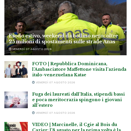
Esodo estivo, weekend da bollino nero: oltre
25 milioni di spostamenti sulle strade Anas
VENERDÌ 07 AGOSTO 2026
FOTO | Repubblica Dominicana,
l’Ambasciatore Maffettone visita l’azienda
italo-venezuelana Katae
VENERDÌ 07 AGOSTO 2026
Fuga dei laureati dall’Italia, stipendi bassi
e poca meritocrazia spingono i giovani
all’estero
VENERDÌ 07 AGOSTO 2026
VIDEO | Marcinelle, il Cgie al Bois du
Cazier: l’8 agosto per la prima volta è la