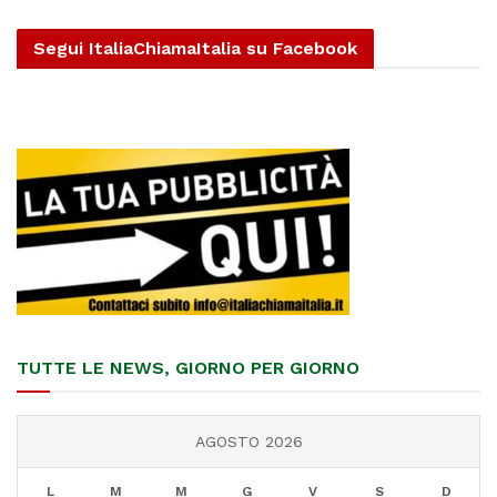
Segui ItaliaChiamaItalia su Facebook
TUTTE LE NEWS, GIORNO PER GIORNO
AGOSTO 2026
L
M
M
G
V
S
D