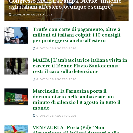
Congresso MAIE La Pampa, Merlo: “Insieme
agli italiani all’estero, ovunque e sempre”
GIOVEDÌ 06 AGOSTO 2026
Truffe con carte di pagamento, oltre 2
milioni di italiani colpiti: i 10 consigli
per proteggersi anche all’estero
GIOVEDÌ 06 AGOSTO 2026
MALTA | L’ambasciatrice italiana visita in
carcere il 15enne Flavio Santoiemma:
resta il caso sulla detenzione
GIOVEDÌ 06 AGOSTO 2026
Marcinelle, la Farnesina porta il
documentario nelle ambasciate: un
minuto di silenzio l’8 agosto in tutto il
mondo
GIOVEDÌ 06 AGOSTO 2026
VENEZUELA | Porta (Pd): “Non