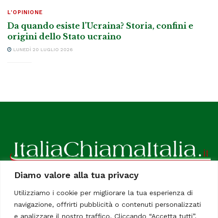
L'OPINIONE
Da quando esiste l’Ucraina? Storia, confini e
origini dello Stato ucraino
LUNEDÌ 20 LUGLIO 2026
Diamo valore alla tua privacy
ItaliaChiamaItalia, il TUO quotidiano online preferito.
Utilizziamo i cookie per migliorare la tua esperienza di
Dedicato in particolare a tutti gli italiani residenti all'estero.
navigazione, offrirti pubblicità o contenuti personalizzati
Tutti i diritti sono riservati. Quotidiano online indipendente
e analizzare il nostro traffico. Cliccando “Accetta tutti”,