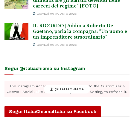
dimenticare gli italiani detenuti nelle
carceri del regime” [FOTO]
GIOVEDÌ 06 AGOSTO 2026
IL RICORDO | Addio a Roberto De
Gaetano, parla la compagna: “Un uomo e
un imprenditore straordinario”
GIOVEDÌ 06 AGOSTO 2026
Segui @italiachiama su Instagram
The Instagram Access Token is expired, Go to the Customizer >
@ITALIACHIAMA
JNews : Social, Like & View > Instagram Feed Setting, to refresh it.
Segui ItaliaChiamaItalia su Facebook