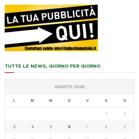
TUTTE LE NEWS, GIORNO PER GIORNO
AGOSTO 2026
L
M
M
G
V
S
D
1
2
3
4
5
6
7
8
9