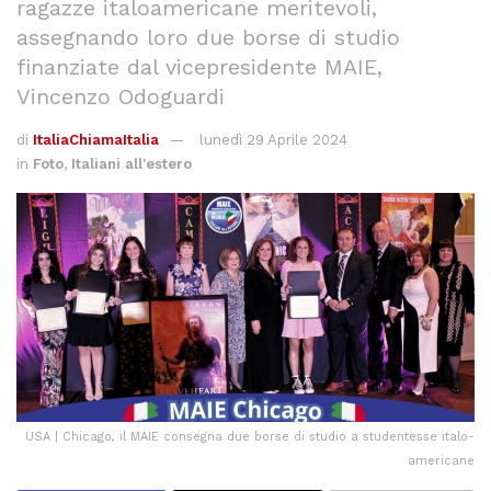
ragazze italoamericane meritevoli,
assegnando loro due borse di studio
finanziate dal vicepresidente MAIE,
Vincenzo Odoguardi
di
ItaliaChiamaItalia
lunedì 29 Aprile 2024
in
Foto
,
Italiani all'estero
USA | Chicago, il MAIE consegna due borse di studio a studentesse italo-
americane