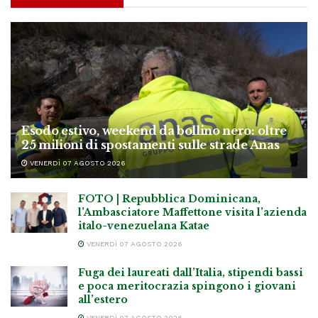
Esodo estivo, weekend da bollino nero: oltre
25 milioni di spostamenti sulle strade Anas
VENERDÌ 07 AGOSTO 2026
FOTO | Repubblica Dominicana,
l’Ambasciatore Maffettone visita l’azienda
italo-venezuelana Katae
VENERDÌ 07 AGOSTO 2026
Fuga dei laureati dall’Italia, stipendi bassi
e poca meritocrazia spingono i giovani
all’estero
VENERDÌ 07 AGOSTO 2026