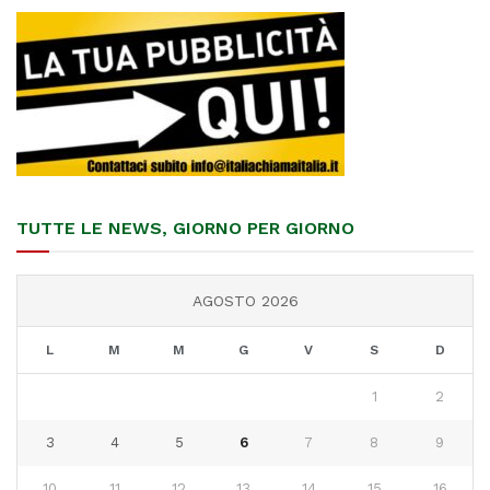
TUTTE LE NEWS, GIORNO PER GIORNO
AGOSTO 2026
L
M
M
G
V
S
D
1
2
3
4
5
6
7
8
9
10
11
12
13
14
15
16