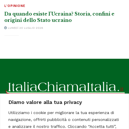
L'OPINIONE
Da quando esiste l’Ucraina? Storia, confini e
origini dello Stato ucraino
LUNEDÌ 20 LUGLIO 2026
Diamo valore alla tua privacy
ItaliaChiamaItalia, il TUO quotidiano online preferito.
Utilizziamo i cookie per migliorare la tua esperienza di
Dedicato in particolare a tutti gli italiani residenti all'estero.
navigazione, offrirti pubblicità o contenuti personalizzati
Tutti i diritti sono riservati. Quotidiano online indipendente
e analizzare il nostro traffico. Cliccando “Accetta tutti”,