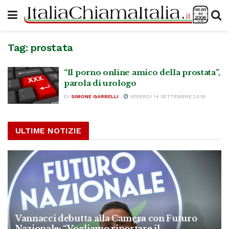
Tag:
prostata
“Il porno online amico della prostata”,
parola di urologo
DI
SIMONE GARBELLI
VENERDÌ 14 SETTEMBRE 2018
ULTIME NOTIZIE
Vannacci debutta alla Camera con Futuro
Nazionale: “Vogliamo riportare il