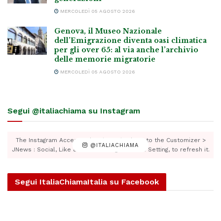
MERCOLEDÌ 05 AGOSTO 2026
Genova, il Museo Nazionale
dell’Emigrazione diventa oasi climatica
per gli over 65: al via anche l’archivio
delle memorie migratorie
MERCOLEDÌ 05 AGOSTO 2026
Segui @italiachiama su Instagram
The Instagram Access Token is expired, Go to the Customizer >
@ITALIACHIAMA
JNews : Social, Like & View > Instagram Feed Setting, to refresh it.
Segui ItaliaChiamaItalia su Facebook