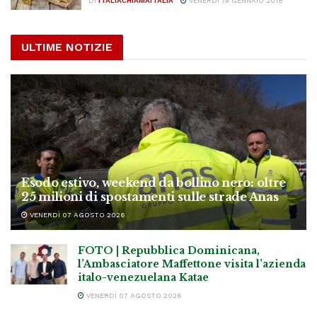
DI
ITALIACHIAMAITALIA
VENERDÌ 19 GENNAIO 2018
ULTIME NOTIZIE
Esodo estivo, weekend da bollino nero: oltre
25 milioni di spostamenti sulle strade Anas
VENERDÌ 07 AGOSTO 2026
FOTO | Repubblica Dominicana,
l’Ambasciatore Maffettone visita l’azienda
italo-venezuelana Katae
VENERDÌ 07 AGOSTO 2026