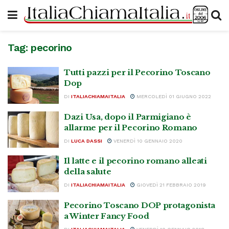
Tag:
pecorino
Tutti pazzi per il Pecorino Toscano
Dop
DI
ITALIACHIAMAITALIA
MERCOLEDÌ 01 GIUGNO 2022
Dazi Usa, dopo il Parmigiano è
allarme per il Pecorino Romano
DI
LUCA DASSI
VENERDÌ 10 GENNAIO 2020
Il latte e il pecorino romano alleati
della salute
DI
ITALIACHIAMAITALIA
GIOVEDÌ 21 FEBBRAIO 2019
Pecorino Toscano DOP protagonista
a Winter Fancy Food