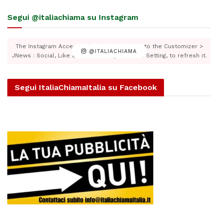
Segui @italiachiama su Instagram
The Instagram Access Token is expired, Go to the Customizer >
@ITALIACHIAMA
JNews : Social, Like & View > Instagram Feed Setting, to refresh it.
Segui ItaliaChiamaItalia su Facebook