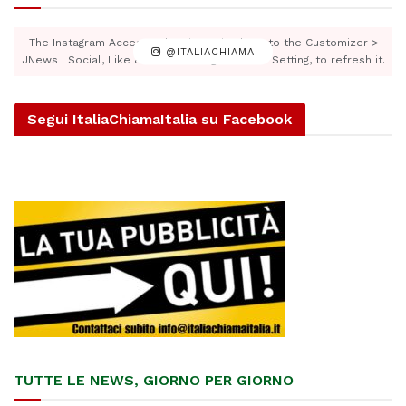
The Instagram Access Token is expired, Go to the Customizer >
@ITALIACHIAMA
JNews : Social, Like & View > Instagram Feed Setting, to refresh it.
Segui ItaliaChiamaItalia su Facebook
TUTTE LE NEWS, GIORNO PER GIORNO