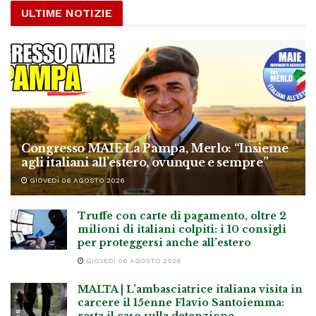
ULTIME NOTIZIE
Congresso MAIE La Pampa, Merlo: “Insieme
agli italiani all’estero, ovunque e sempre”
GIOVEDÌ 06 AGOSTO 2026
Truffe con carte di pagamento, oltre 2
milioni di italiani colpiti: i 10 consigli
per proteggersi anche all’estero
GIOVEDÌ 06 AGOSTO 2026
MALTA | L’ambasciatrice italiana visita in
carcere il 15enne Flavio Santoiemma:
resta il caso sulla detenzione