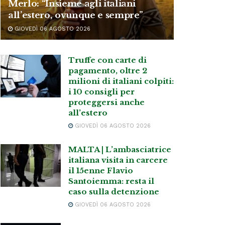
Merlo: “Insieme agli italiani
all’estero, ovunque e sempre”
GIOVEDÌ 06 AGOSTO 2026
Truffe con carte di
pagamento, oltre 2
milioni di italiani colpiti:
i 10 consigli per
proteggersi anche
all’estero
GIOVEDÌ 06 AGOSTO 2026
MALTA | L’ambasciatrice
italiana visita in carcere
il 15enne Flavio
Santoiemma: resta il
caso sulla detenzione
GIOVEDÌ 06 AGOSTO 2026