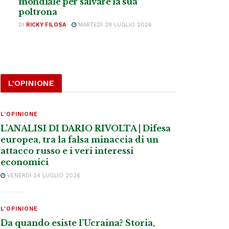
mondiale per salvare la sua
poltrona
DI
RICKY FILOSA
MARTEDÌ 28 LUGLIO 2026
L'OPINIONE
L'OPINIONE
L’ANALISI DI DARIO RIVOLTA | Difesa
europea, tra la falsa minaccia di un
attacco russo e i veri interessi
economici
VENERDÌ 24 LUGLIO 2026
L'OPINIONE
Da quando esiste l’Ucraina? Storia,