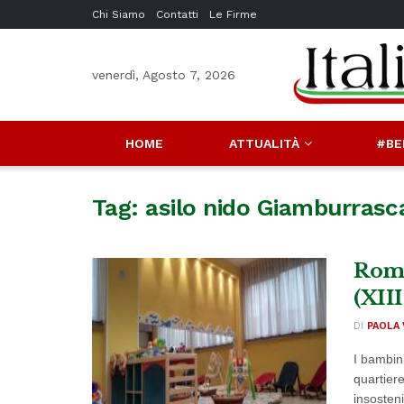
Chi Siamo
Contatti
Le Firme
venerdì, Agosto 7, 2026
HOME
ATTUALITÀ
#BE
Tag:
asilo nido Giamburrasc
Roma
(XII
DI
PAOLA 
I bambin
quartier
insosteni