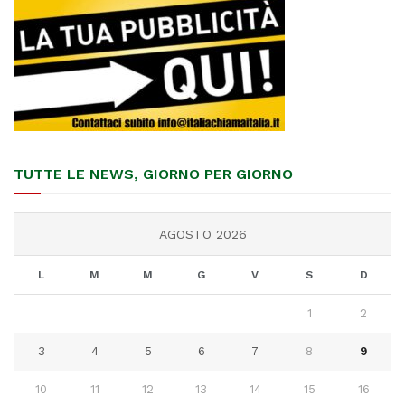
TUTTE LE NEWS, GIORNO PER GIORNO
AGOSTO 2026
L
M
M
G
V
S
D
1
2
3
4
5
6
7
8
9
10
11
12
13
14
15
16