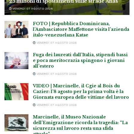
25 milioni di spostamenti sulle strade Anas
VENERDÌ 07 AGOSTO 2026
FOTO | Repubblica Dominicana,
l’Ambasciatore Maffettone visita l’azienda
italo-venezuelana Katae
VENERDÌ 07 AGOSTO 2026
Fuga dei laureati dall’Italia, stipendi bassi
e poca meritocrazia spingono i giovani
all’estero
VENERDÌ 07 AGOSTO 2026
VIDEO | Marcinelle, il Cgie al Bois du
Cazier: l’8 agosto per la prima volta è la
Giornata europea delle vittime del lavoro
VENERDÌ 07 AGOSTO 2026
Marcinelle, il Museo Nazionale
dell’Emigrazione ricorda la tragedia: “La
sicurezza sul lavoro resta una sfida
attuale”