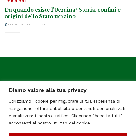
L'OPINIONE
Da quando esiste l’Ucraina? Storia, confini e
origini dello Stato ucraino
LUNEDÌ 20 LUGLIO 2026
Diamo valore alla tua privacy
Utilizziamo i cookie per migliorare la tua esperienza di
navigazione, offrirti pubblicità o contenuti personalizzati
ItaliaChiamaItalia, il TUO quotidiano online preferito.
e analizzare il nostro traffico. Cliccando “Accetta tutti”,
Dedicato in particolare a tutti gli italiani residenti all'estero.
acconsenti al nostro utilizzo dei cookie.
Tutti i diritti sono riservati. Quotidiano online indipendente
registrato al Tribunale di Civitavecchia, Sezione Stampa e