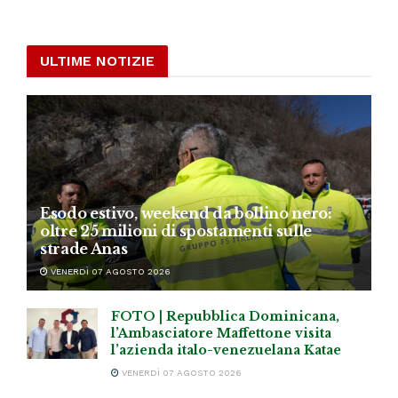
ULTIME NOTIZIE
Esodo estivo, weekend da bollino nero:
oltre 25 milioni di spostamenti sulle
strade Anas
VENERDÌ 07 AGOSTO 2026
FOTO | Repubblica Dominicana,
l’Ambasciatore Maffettone visita
l’azienda italo-venezuelana Katae
VENERDÌ 07 AGOSTO 2026