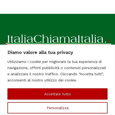
Diamo valore alla tua privacy
ItaliaChiamaItalia, il TUO quotidiano online preferito.
Utilizziamo i cookie per migliorare la tua esperienza di
Dedicato in particolare a tutti gli italiani residenti all'estero.
navigazione, offrirti pubblicità o contenuti personalizzati
Tutti i diritti sono riservati. Quotidiano online indipendente
e analizzare il nostro traffico. Cliccando “Accetta tutti”,
registrato al Tribunale di Civitavecchia, Sezione Stampa e
acconsenti al nostro utilizzo dei cookie.
Informazione. Reg. No. 12/07, Iscrizione al R.O.C No. 200 26
Accettare tutto
Chi Siamo
Contatti
Le Firme
Personalizza
©Copyright 2006/2020 - ItaliaChiamaItalia