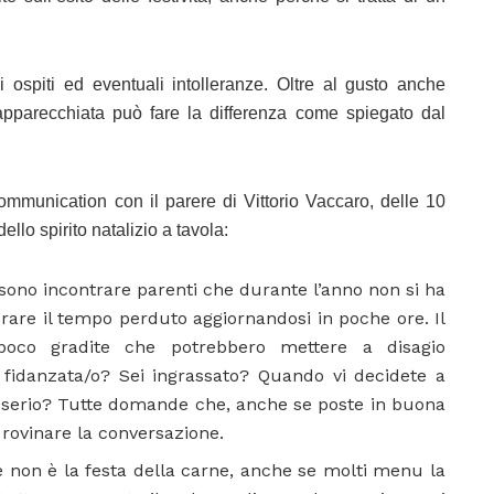
i ospiti ed eventuali intolleranze. Oltre al gusto anche
apparecchiata può fare la differenza come spiegato dal
ommunication con il parere di Vittorio Vaccaro, delle 10
ello spirito natalizio a tavola:
ono incontrare parenti che durante l’anno non si ha
rare il tempo perduto aggiornandosi in poche ore. Il
poco gradite che potrebbero mettere a disagio
a fidanzata/o? Sei ingrassato? Quando vi decidete a
ro serio? Tutte domande che, anche se poste in buona
 rovinare la conversazione.
e non è la festa della carne, anche se molti menu la