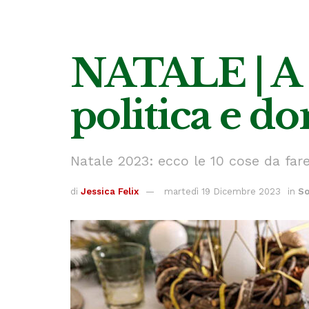
NATALE | A 
politica e 
Natale 2023: ecco le 10 cose da fare
di
Jessica Felix
martedì 19 Dicembre 2023
in
So