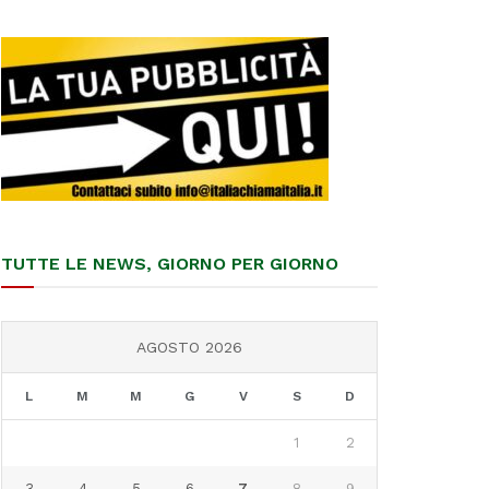
TUTTE LE NEWS, GIORNO PER GIORNO
AGOSTO 2026
L
M
M
G
V
S
D
1
2
3
4
5
6
7
8
9