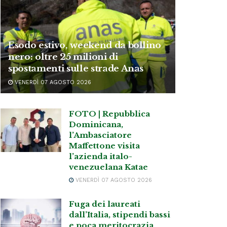
Esodo estivo, weekend da bollino
nero: oltre 25 milioni di
spostamenti sulle strade Anas
VENERDÌ 07 AGOSTO 2026
FOTO | Repubblica
Dominicana,
l’Ambasciatore
Maffettone visita
l’azienda italo-
venezuelana Katae
VENERDÌ 07 AGOSTO 2026
Fuga dei laureati
dall’Italia, stipendi bassi
e poca meritocrazia