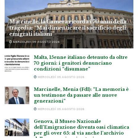
Marcinelle, la Camera ricorda i 70 anni della
tragedia: “Mai dimenticare il sacrificio degli
emigrati italiani”
MERCOLEDÌ 05 AGOSTO 2026
Malta, 15enne italiano detenuto da oltre
70 giorni: i genitori denunciano
condizioni “disumane”
MERCOLEDÌ 05 AGOSTO 2026
Marcinelle, Menia (FdI): “La memoria è
un testimone da passare alle nuove
generazioni”
MERCOLEDÌ 05 AGOSTO 2026
Genova, il Museo Nazionale
dell’Emigrazione diventa oasi climatica
per gli over 65: al via anche l’archivio