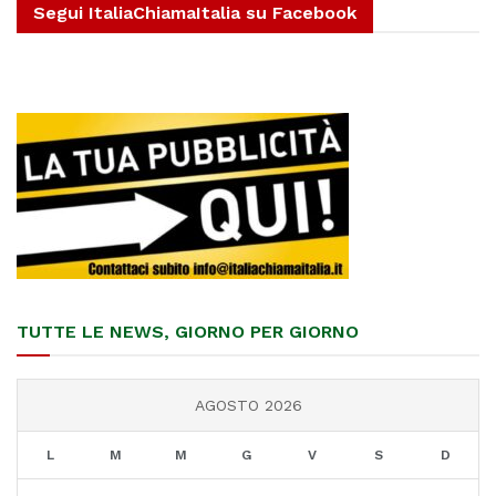
Segui ItaliaChiamaItalia su Facebook
TUTTE LE NEWS, GIORNO PER GIORNO
AGOSTO 2026
L
M
M
G
V
S
D