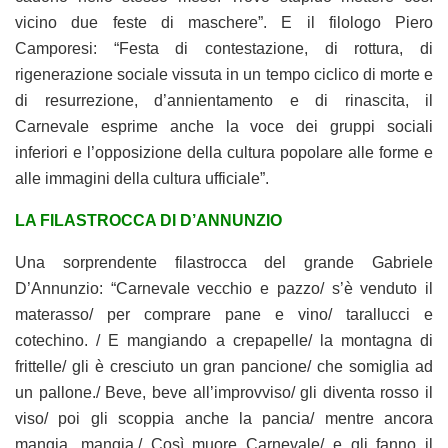
vicino due feste di maschere”. E il filologo Piero
Camporesi: “Festa di contestazione, di rottura, di
rigenerazione sociale vissuta in un tempo ciclico di morte e
di resurrezione, d’annientamento e di rinascita, il
Carnevale esprime anche la voce dei gruppi sociali
inferiori e l’opposizione della cultura popolare alle forme e
alle immagini della cultura ufficiale”.
LA FILASTROCCA DI D’ANNUNZIO
Una sorprendente filastrocca del grande Gabriele
D’Annunzio: “Carnevale vecchio e pazzo/ s’è venduto il
materasso/ per comprare pane e vino/ tarallucci e
cotechino. / E mangiando a crepapelle/ la montagna di
frittelle/ gli è cresciuto un gran pancione/ che somiglia ad
un pallone./ Beve, beve all’improvviso/ gli diventa rosso il
viso/ poi gli scoppia anche la pancia/ mentre ancora
mangia, mangia./ Così muore Carnevale/ e gli fanno il