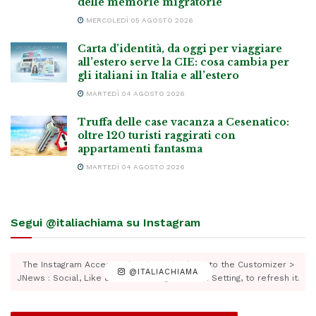
delle memorie migratorie
MERCOLEDÌ 05 AGOSTO 2026
Carta d’identità, da oggi per viaggiare
all’estero serve la CIE: cosa cambia per
gli italiani in Italia e all’estero
MARTEDÌ 04 AGOSTO 2026
Truffa delle case vacanza a Cesenatico:
oltre 120 turisti raggirati con
appartamenti fantasma
MARTEDÌ 04 AGOSTO 2026
Segui @italiachiama su Instagram
The Instagram Access Token is expired, Go to the Customizer >
@ITALIACHIAMA
JNews : Social, Like & View > Instagram Feed Setting, to refresh it.