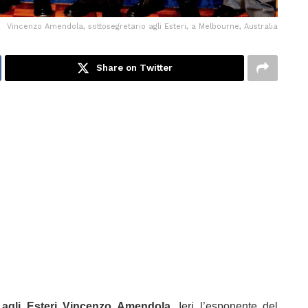
Vincenzo Amendola, sottosegretario agli Esteri, a Melbourne, Australia
Share on Twitter
o agli Esteri Vincenzo Amendola.
Ieri l’esponente del