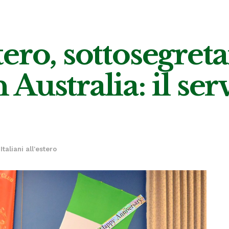
stero, sottosegret
ustralia: il serv
,
Italiani all'estero