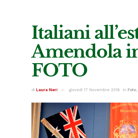
Italiani all’e
Amendola in A
FOTO
di
Laura Neri
giovedì 17 Novembre 2016
in
Foto