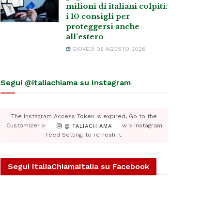
milioni di italiani colpiti:
i 10 consigli per
proteggersi anche
all’estero
GIOVEDÌ 06 AGOSTO 2026
Segui @italiachiama su Instagram
The Instagram Access Token is expired, Go to the
Customizer > JNews : Social, Like & View > Instagram
@ITALIACHIAMA
Feed Setting, to refresh it.
Segui ItaliaChiamaItalia su Facebook