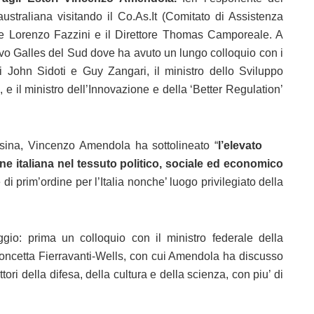
australiana visitando il Co.As.It (Comitato di Assistenza
nte Lorenzo Fazzini e il Direttore Thomas Camporeale. A
ovo Galles del Sud dove ha avuto un lungo colloquio con i
ari John Sidoti e Guy Zangari, il ministro dello Sviluppo
 e il ministro dell’Innovazione e della ‘Better Regulation’
esina, Vincenzo Amendola ha sottolineato “
l’elevato
rigine italiana nel tessuto politico, sociale ed economico
di prim’ordine per l’Italia nonche’ luogo privilegiato della
gio: prima un colloquio con il ministro federale della
Concetta Fierravanti-Wells, con cui Amendola ha discusso
tori della difesa, della cultura e della scienza, con piu’ di