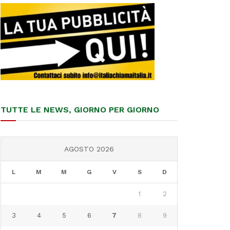
TUTTE LE NEWS, GIORNO PER GIORNO
AGOSTO 2026
L
M
M
G
V
S
D
1
2
3
4
5
6
7
8
9