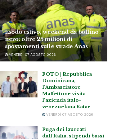
Esodo estivo, weekend da bollino
nero: oltre 25 milioni di
spostamenti sulle strade Anas
VENERDÌ 07 AGOSTO 2026
FOTO | Repubblica
Dominicana,
l’Ambasciatore
Maffettone visita
l’azienda italo-
venezuelana Katae
VENERDÌ 07 AGOSTO 2026
Fuga dei laureati
dall’Italia, stipendi bassi