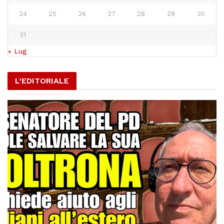
24
25
26
27
28
29
30
31
« Lug
L’EDITORIALE