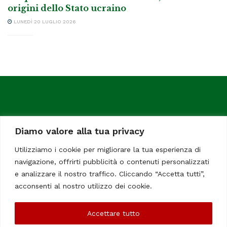
origini dello Stato ucraino
LUNEDÌ 20 LUGLIO 2026
Diamo valore alla tua privacy
Utilizziamo i cookie per migliorare la tua esperienza di
navigazione, offrirti pubblicità o contenuti personalizzati
ItaliaChiamaItalia, il TUO quotidiano online preferito.
e analizzare il nostro traffico. Cliccando “Accetta tutti”,
Dedicato in particolare a tutti gli italiani residenti all'estero.
acconsenti al nostro utilizzo dei cookie.
Tutti i diritti sono riservati. Quotidiano online indipendente
registrato al Tribunale di Civitavecchia, Sezione Stampa e
Accettare tutto
Informazione. Reg. No. 12/07, Iscrizione al R.O.C No. 200 26