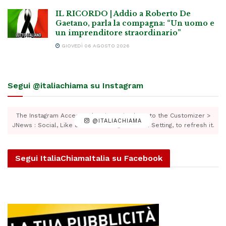
IL RICORDO | Addio a Roberto De
Gaetano, parla la compagna: “Un uomo e
un imprenditore straordinario”
GIOVEDÌ 06 AGOSTO 2026
Segui @italiachiama su Instagram
The Instagram Access Token is expired, Go to the Customizer >
@ITALIACHIAMA
JNews : Social, Like & View > Instagram Feed Setting, to refresh it.
Segui ItaliaChiamaItalia su Facebook