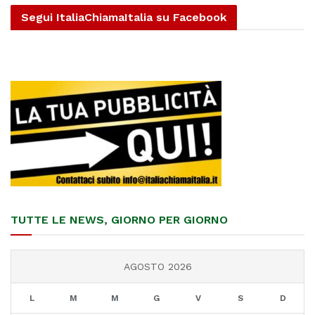
Segui ItaliaChiamaItalia su Facebook
TUTTE LE NEWS, GIORNO PER GIORNO
AGOSTO 2026
L
M
M
G
V
S
D