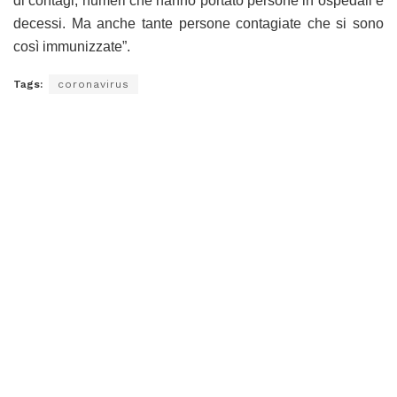
di contagi, numeri che hanno portato persone in ospedali e
decessi. Ma anche tante persone contagiate che si sono
così immunizzate”.
Tags:
coronavirus