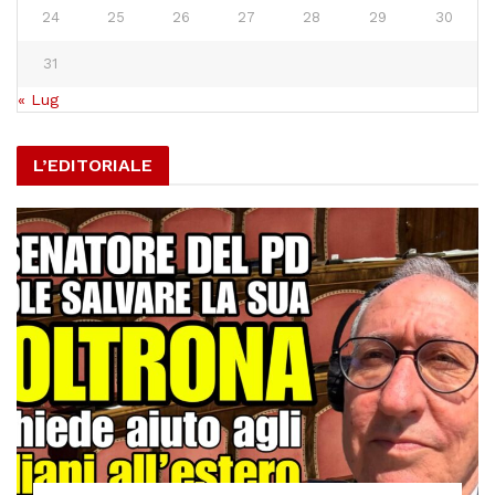
24
25
26
27
28
29
30
31
« Lug
L’EDITORIALE