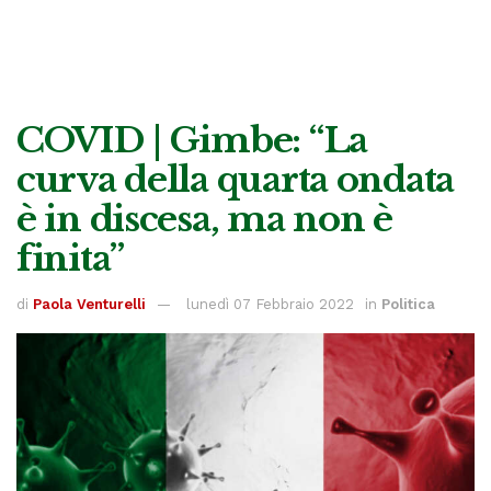
COVID | Gimbe: “La
curva della quarta ondata
è in discesa, ma non è
finita”
di
Paola Venturelli
lunedì 07 Febbraio 2022
in
Politica