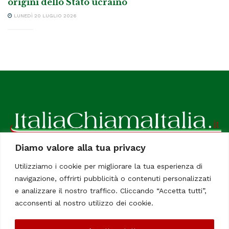
origini dello Stato ucraino
LUNEDÌ 20 LUGLIO 2026
Diamo valore alla tua privacy
ItaliaChiamaItalia, il TUO quotidiano online preferito.
Utilizziamo i cookie per migliorare la tua esperienza di
Dedicato in particolare a tutti gli italiani residenti all'estero.
navigazione, offrirti pubblicità o contenuti personalizzati
Tutti i diritti sono riservati. Quotidiano online indipendente
e analizzare il nostro traffico. Cliccando “Accetta tutti”,
registrato al Tribunale di Civitavecchia, Sezione Stampa e
acconsenti al nostro utilizzo dei cookie.
Informazione. Reg. No. 12/07, Iscrizione al R.O.C No. 200 26