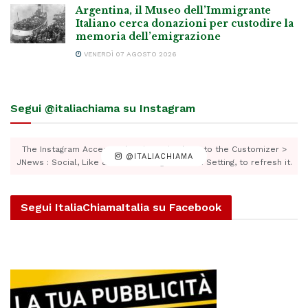
Argentina, il Museo dell’Immigrante
Italiano cerca donazioni per custodire la
memoria dell’emigrazione
VENERDÌ 07 AGOSTO 2026
Segui @italiachiama su Instagram
The Instagram Access Token is expired, Go to the Customizer >
@ITALIACHIAMA
JNews : Social, Like & View > Instagram Feed Setting, to refresh it.
Segui ItaliaChiamaItalia su Facebook