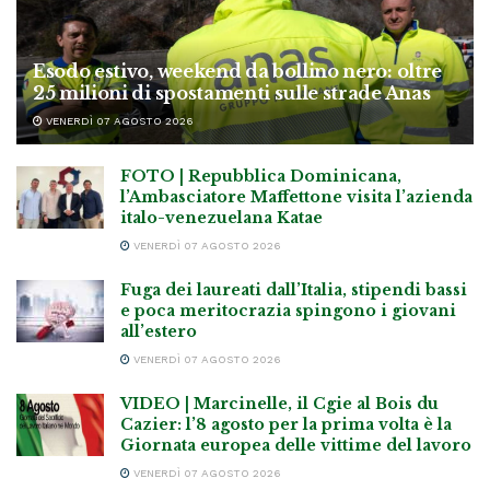
Esodo estivo, weekend da bollino nero: oltre
25 milioni di spostamenti sulle strade Anas
VENERDÌ 07 AGOSTO 2026
FOTO | Repubblica Dominicana,
l’Ambasciatore Maffettone visita l’azienda
italo-venezuelana Katae
VENERDÌ 07 AGOSTO 2026
Fuga dei laureati dall’Italia, stipendi bassi
e poca meritocrazia spingono i giovani
all’estero
VENERDÌ 07 AGOSTO 2026
VIDEO | Marcinelle, il Cgie al Bois du
Cazier: l’8 agosto per la prima volta è la
Giornata europea delle vittime del lavoro
VENERDÌ 07 AGOSTO 2026