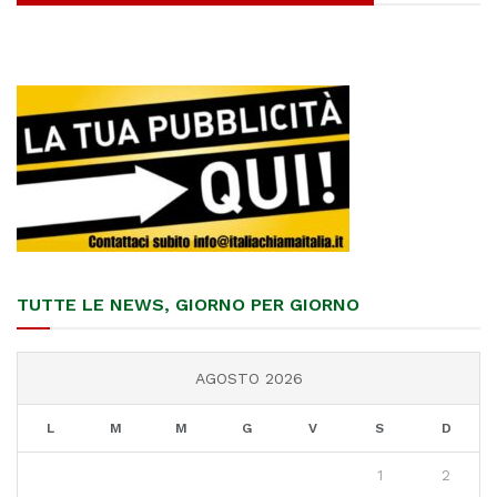
TUTTE LE NEWS, GIORNO PER GIORNO
AGOSTO 2026
L
M
M
G
V
S
D
1
2