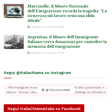
Marcinelle, il Museo Nazionale
dell’Emigrazione ricorda la tragedia: “La
sicurezza sul lavoro resta una sfida
attuale”
VENERDÌ 07 AGOSTO 2026
Argentina, il Museo dell’Immigrante
Italiano cerca donazioni per custodire la
memoria dell’emigrazione
VENERDÌ 07 AGOSTO 2026
Segui @italiachiama su Instagram
The Instagram Access Token is expired, Go to the Customizer >
@ITALIACHIAMA
JNews : Social, Like & View > Instagram Feed Setting, to refresh it.
Segui ItaliaChiamaItalia su Facebook