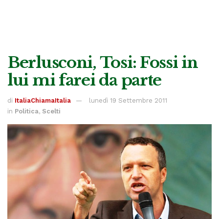
Berlusconi, Tosi: Fossi in
lui mi farei da parte
di
ItaliaChiamaItalia
lunedì 19 Settembre 2011
in
Politica
,
Scelti