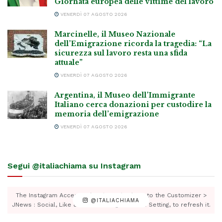
Giornata europea delle vittime del lavoro
VENERDÌ 07 AGOSTO 2026
Marcinelle, il Museo Nazionale
dell’Emigrazione ricorda la tragedia: “La
sicurezza sul lavoro resta una sfida
attuale”
VENERDÌ 07 AGOSTO 2026
Argentina, il Museo dell’Immigrante
Italiano cerca donazioni per custodire la
memoria dell’emigrazione
VENERDÌ 07 AGOSTO 2026
Segui @italiachiama su Instagram
The Instagram Access Token is expired, Go to the Customizer >
@ITALIACHIAMA
JNews : Social, Like & View > Instagram Feed Setting, to refresh it.