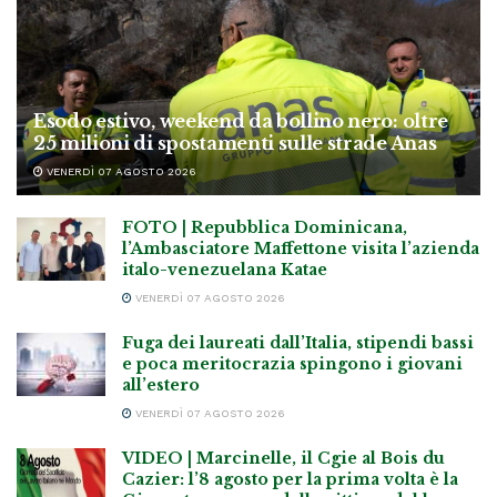
Esodo estivo, weekend da bollino nero: oltre
25 milioni di spostamenti sulle strade Anas
VENERDÌ 07 AGOSTO 2026
FOTO | Repubblica Dominicana,
l’Ambasciatore Maffettone visita l’azienda
italo-venezuelana Katae
VENERDÌ 07 AGOSTO 2026
Fuga dei laureati dall’Italia, stipendi bassi
e poca meritocrazia spingono i giovani
all’estero
VENERDÌ 07 AGOSTO 2026
VIDEO | Marcinelle, il Cgie al Bois du
Cazier: l’8 agosto per la prima volta è la