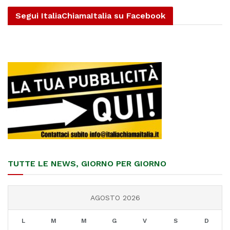
Segui ItaliaChiamaItalia su Facebook
TUTTE LE NEWS, GIORNO PER GIORNO
AGOSTO 2026
L
M
M
G
V
S
D