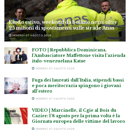
Esodo estivo, weekend da bollino nero: oltre
25 milioni di spostamenti sulle strade Anas
VENERDÌ 07 AGOSTO 2026
FOTO | Repubblica Dominicana,
l’Ambasciatore Maffettone visita l’azienda
italo-venezuelana Katae
VENERDÌ 07 AGOSTO 2026
Fuga dei laureati dall’Italia, stipendi bassi
e poca meritocrazia spingono i giovani
all’estero
VENERDÌ 07 AGOSTO 2026
VIDEO | Marcinelle, il Cgie al Bois du
Cazier: l’8 agosto per la prima volta è la
Giornata europea delle vittime del lavoro
VENERDÌ 07 AGOSTO 2026