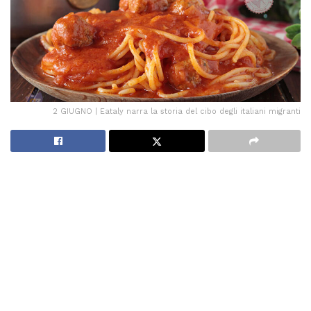
2 GIUGNO | Eataly narra la storia del cibo degli italiani migranti