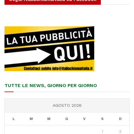
TUTTE LE NEWS, GIORNO PER GIORNO
AGOSTO 2026
L
M
M
G
V
S
D
1
2