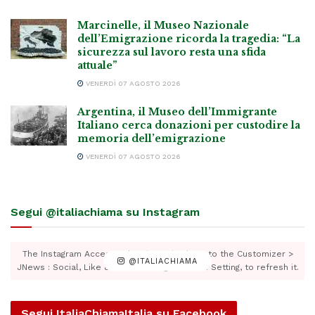
Marcinelle, il Museo Nazionale
dell’Emigrazione ricorda la tragedia: “La
sicurezza sul lavoro resta una sfida
attuale”
VENERDÌ 07 AGOSTO 2026
Argentina, il Museo dell’Immigrante
Italiano cerca donazioni per custodire la
memoria dell’emigrazione
VENERDÌ 07 AGOSTO 2026
Segui @italiachiama su Instagram
The Instagram Access Token is expired, Go to the Customizer >
@ITALIACHIAMA
JNews : Social, Like & View > Instagram Feed Setting, to refresh it.
Segui ItaliaChiamaItalia su Facebook