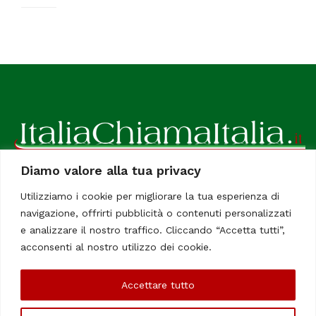
Diamo valore alla tua privacy
ItaliaChiamaItalia, il TUO quotidiano online preferito.
Utilizziamo i cookie per migliorare la tua esperienza di
Dedicato in particolare a tutti gli italiani residenti all'estero.
navigazione, offrirti pubblicità o contenuti personalizzati
Tutti i diritti sono riservati. Quotidiano online indipendente
e analizzare il nostro traffico. Cliccando “Accetta tutti”,
registrato al Tribunale di Civitavecchia, Sezione Stampa e
acconsenti al nostro utilizzo dei cookie.
Informazione. Reg. No. 12/07, Iscrizione al R.O.C No. 200 26
Accettare tutto
Chi Siamo
Contatti
Le Firme