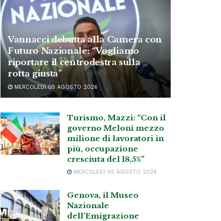
Vannacci debutta alla Camera con
Futuro Nazionale: “Vogliamo
riportare il centrodestra sulla
rotta giusta”
MERCOLEDÌ 05 AGOSTO 2026
Turismo, Mazzi: “Con il
governo Meloni mezzo
milione di lavoratori in
più, occupazione
cresciuta del 18,5%”
MERCOLEDÌ 05 AGOSTO 2026
Genova, il Museo
Nazionale
dell’Emigrazione