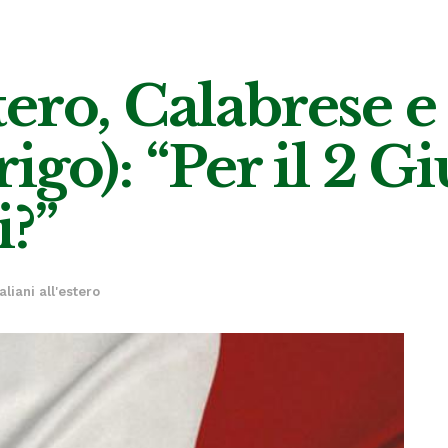
stero, Calabrese e
go): “Per il 2 Gi
i?”
taliani all'estero