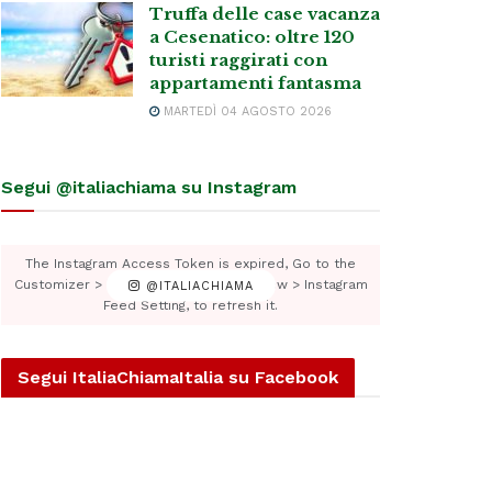
Truffa delle case vacanza
a Cesenatico: oltre 120
turisti raggirati con
appartamenti fantasma
MARTEDÌ 04 AGOSTO 2026
Segui @italiachiama su Instagram
The Instagram Access Token is expired, Go to the
Customizer > JNews : Social, Like & View > Instagram
@ITALIACHIAMA
Feed Setting, to refresh it.
Segui ItaliaChiamaItalia su Facebook