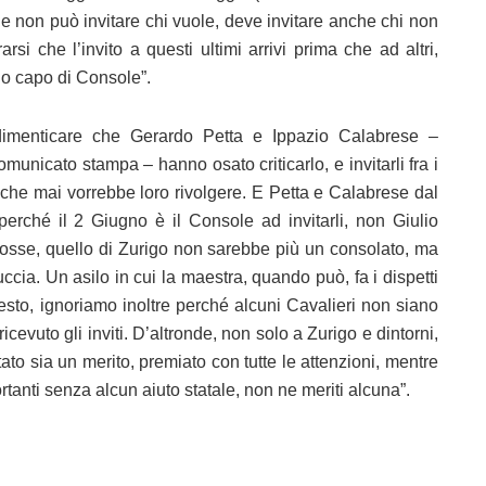
le non può invitare chi vuole, deve invitare anche chi non
rsi che l’invito a questi ultimi arrivi prima che ad altri,
uo capo di Console”.
dimenticare che Gerardo Petta e Ippazio Calabrese –
unicato stampa – hanno osato criticarlo, e invitarli fra i
e che mai vorrebbe loro rivolgere. E Petta e Calabrese dal
 perché il 2 Giugno è il Console ad invitarli, non Giulio
n fosse, quello di Zurigo non sarebbe più un consolato, ma
ccia. Un asilo in cui la maestra, quando può, fa i dispetti
esto, ignoriamo inoltre perché alcuni Cavalieri non siano
 ricevuto gli inviti. D’altronde, non solo a Zurigo e dintorni,
to sia un merito, premiato con tutte le attenzioni, mentre
tanti senza alcun aiuto statale, non ne meriti alcuna”.