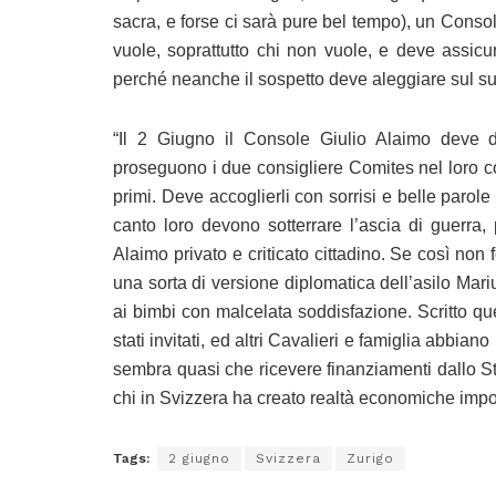
sacra, e forse ci sarà pure bel tempo), un Conso
vuole, soprattutto chi non vuole, e deve assicura
perché neanche il sospetto deve aleggiare sul s
“Il 2 Giugno il Console Giulio Alaimo deve 
proseguono i due consigliere Comites nel loro com
primi. Deve accoglierli con sorrisi e belle parol
canto loro devono sotterrare l’ascia di guerra,
Alaimo privato e criticato cittadino. Se così no
una sorta di versione diplomatica dell’asilo Mariu
ai bimbi con malcelata soddisfazione. Scritto qu
stati invitati, ed altri Cavalieri e famiglia abbiano
sembra quasi che ricevere finanziamenti dallo Sta
chi in Svizzera ha creato realtà economiche impor
Tags:
2 giugno
Svizzera
Zurigo