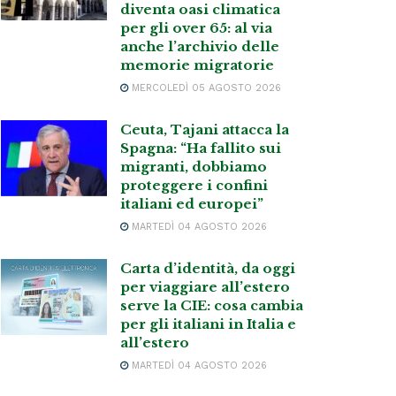
diventa oasi climatica
per gli over 65: al via
anche l’archivio delle
memorie migratorie
MERCOLEDÌ 05 AGOSTO 2026
Ceuta, Tajani attacca la
Spagna: “Ha fallito sui
migranti, dobbiamo
proteggere i confini
italiani ed europei”
MARTEDÌ 04 AGOSTO 2026
Carta d’identità, da oggi
per viaggiare all’estero
serve la CIE: cosa cambia
per gli italiani in Italia e
all’estero
MARTEDÌ 04 AGOSTO 2026