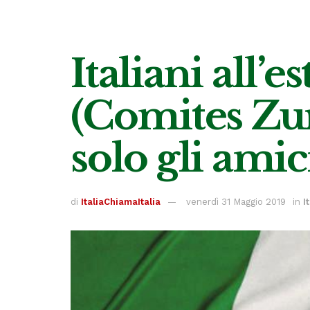
Italiani all’e
(Comites Zuri
solo gli amic
di
ItaliaChiamaItalia
venerdì 31 Maggio 2019
in
I