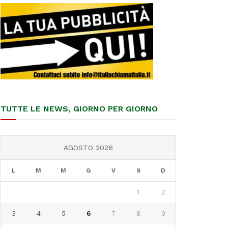
TUTTE LE NEWS, GIORNO PER GIORNO
AGOSTO 2026
L
M
M
G
V
S
D
1
2
3
4
5
6
7
8
9