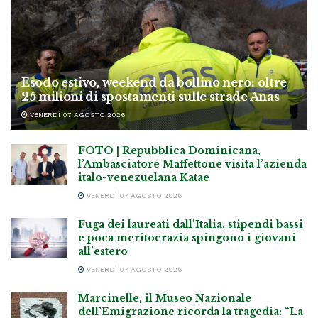
Esodo estivo, weekend da bollino nero: oltre
25 milioni di spostamenti sulle strade Anas
VENERDÌ 07 AGOSTO 2026
FOTO | Repubblica Dominicana,
l’Ambasciatore Maffettone visita l’azienda
italo-venezuelana Katae
VENERDÌ 07 AGOSTO 2026
Fuga dei laureati dall’Italia, stipendi bassi
e poca meritocrazia spingono i giovani
all’estero
VENERDÌ 07 AGOSTO 2026
Marcinelle, il Museo Nazionale
dell’Emigrazione ricorda la tragedia: “La