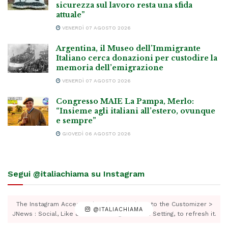
sicurezza sul lavoro resta una sfida
attuale”
VENERDÌ 07 AGOSTO 2026
Argentina, il Museo dell’Immigrante
Italiano cerca donazioni per custodire la
memoria dell’emigrazione
VENERDÌ 07 AGOSTO 2026
Congresso MAIE La Pampa, Merlo:
“Insieme agli italiani all’estero, ovunque
e sempre”
GIOVEDÌ 06 AGOSTO 2026
Segui @italiachiama su Instagram
The Instagram Access Token is expired, Go to the Customizer >
@ITALIACHIAMA
JNews : Social, Like & View > Instagram Feed Setting, to refresh it.