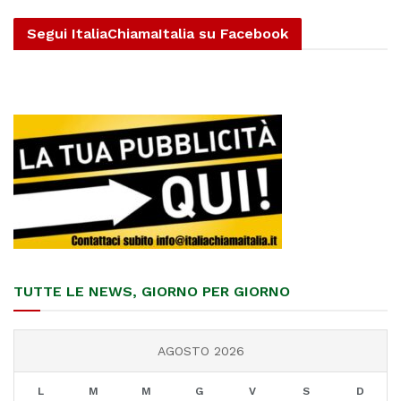
Segui ItaliaChiamaItalia su Facebook
TUTTE LE NEWS, GIORNO PER GIORNO
AGOSTO 2026
L
M
M
G
V
S
D