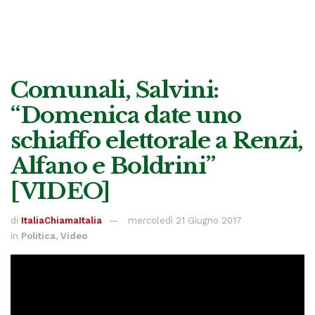
Comunali, Salvini:
“Domenica date uno
schiaffo elettorale a Renzi,
Alfano e Boldrini”
[VIDEO]
di
ItaliaChiamaItalia
mercoledì 21 Giugno 2017
in
Politica
,
Video