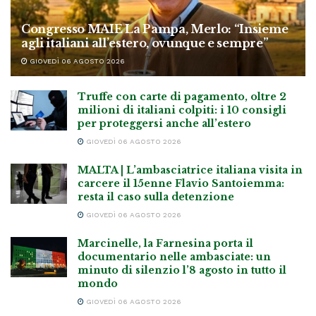
Congresso MAIE La Pampa, Merlo: “Insieme
agli italiani all’estero, ovunque e sempre”
GIOVEDÌ 06 AGOSTO 2026
Truffe con carte di pagamento, oltre 2
milioni di italiani colpiti: i 10 consigli
per proteggersi anche all’estero
GIOVEDÌ 06 AGOSTO 2026
MALTA | L’ambasciatrice italiana visita in
carcere il 15enne Flavio Santoiemma:
resta il caso sulla detenzione
GIOVEDÌ 06 AGOSTO 2026
Marcinelle, la Farnesina porta il
documentario nelle ambasciate: un
minuto di silenzio l’8 agosto in tutto il
mondo
GIOVEDÌ 06 AGOSTO 2026