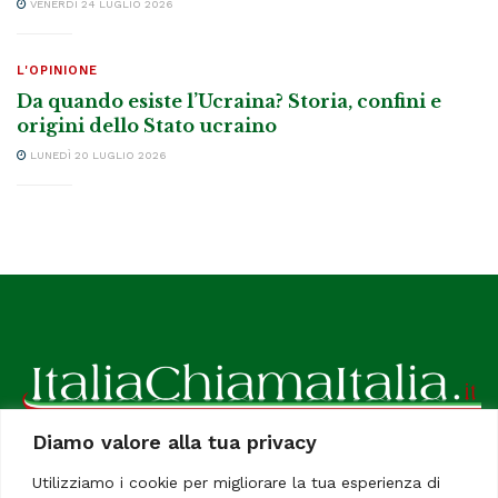
VENERDÌ 24 LUGLIO 2026
L'OPINIONE
Da quando esiste l’Ucraina? Storia, confini e
origini dello Stato ucraino
LUNEDÌ 20 LUGLIO 2026
Diamo valore alla tua privacy
ItaliaChiamaItalia, il TUO quotidiano online preferito.
Utilizziamo i cookie per migliorare la tua esperienza di