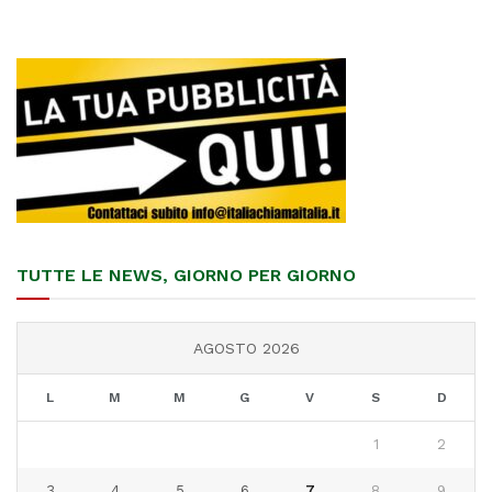
TUTTE LE NEWS, GIORNO PER GIORNO
AGOSTO 2026
L
M
M
G
V
S
D
1
2
3
4
5
6
7
8
9