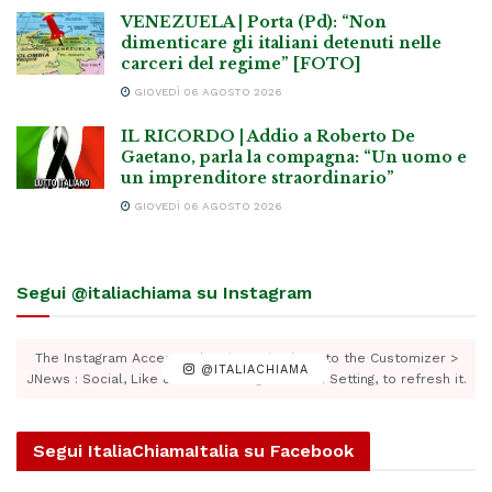
VENEZUELA | Porta (Pd): “Non
dimenticare gli italiani detenuti nelle
carceri del regime” [FOTO]
GIOVEDÌ 06 AGOSTO 2026
IL RICORDO | Addio a Roberto De
Gaetano, parla la compagna: “Un uomo e
un imprenditore straordinario”
GIOVEDÌ 06 AGOSTO 2026
Segui @italiachiama su Instagram
The Instagram Access Token is expired, Go to the Customizer >
@ITALIACHIAMA
JNews : Social, Like & View > Instagram Feed Setting, to refresh it.
Segui ItaliaChiamaItalia su Facebook