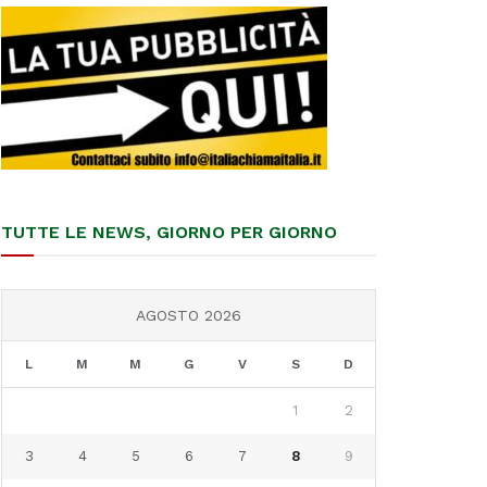
TUTTE LE NEWS, GIORNO PER GIORNO
AGOSTO 2026
L
M
M
G
V
S
D
1
2
3
4
5
6
7
8
9