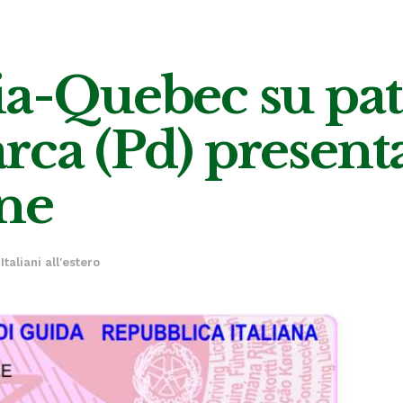
ia-Quebec su pat
rca (Pd) presen
one
Italiani all'estero