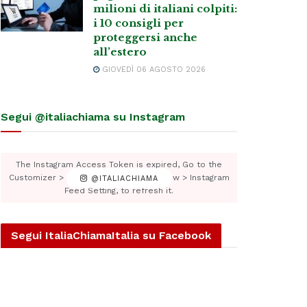
milioni di italiani colpiti:
i 10 consigli per
proteggersi anche
all’estero
GIOVEDÌ 06 AGOSTO 2026
Segui @italiachiama su Instagram
The Instagram Access Token is expired, Go to the
Customizer > JNews : Social, Like & View > Instagram
@ITALIACHIAMA
Feed Setting, to refresh it.
Segui ItaliaChiamaItalia su Facebook