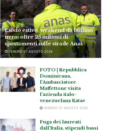
Esodo estivo, weekend da bollino
nero: oltre 25 milioni di
spostamenti sulle strade Anas
VENERDÌ 07 AGOSTO 2026
FOTO | Repubblica
Dominicana,
l’Ambasciatore
Maffettone visita
l’azienda italo-
venezuelana Katae
VENERDÌ 07 AGOSTO 2026
Fuga dei laureati
dall’Italia, stipendi bassi