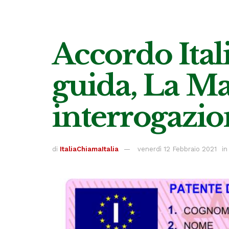
Accordo Ital
guida, La Ma
interrogazi
di
ItaliaChiamaItalia
venerdì 12 Febbraio 2021
in