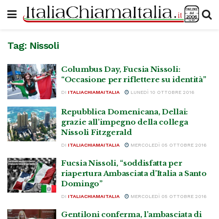
Tag:
Nissoli
Columbus Day, Fucsia Nissoli:
“Occasione per riflettere su identità”
DI
ITALIACHIAMAITALIA
LUNEDÌ 10 OTTOBRE 2016
Repubblica Domenicana, Dellai:
grazie all’impegno della collega
Nissoli Fitzgerald
DI
ITALIACHIAMAITALIA
MERCOLEDÌ 05 OTTOBRE 2016
Fucsia Nissoli, “soddisfatta per
riapertura Ambasciata d’Italia a Santo
Domingo”
DI
ITALIACHIAMAITALIA
MERCOLEDÌ 05 OTTOBRE 2016
Gentiloni conferma, l’ambasciata di