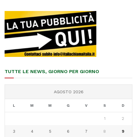
TUTTE LE NEWS, GIORNO PER GIORNO
AGOSTO 2026
L
M
M
G
V
S
D
1
2
3
4
5
6
7
8
9