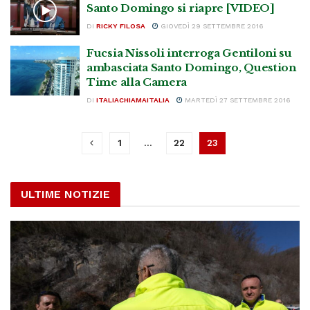
Santo Domingo si riapre [VIDEO]
DI
RICKY FILOSA
GIOVEDÌ 29 SETTEMBRE 2016
Fucsia Nissoli interroga Gentiloni su
ambasciata Santo Domingo, Question
Time alla Camera
DI
ITALIACHIAMAITALIA
MARTEDÌ 27 SETTEMBRE 2016
1
…
22
23
ULTIME NOTIZIE