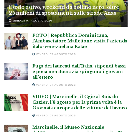
Esodo estivo, weekend da bollino nero: oltre
25 milioni di spostamenti sulle strade Anas
VENERDÌ 07 AGOSTO 2026
FOTO | Repubblica Dominicana,
l’Ambasciatore Maffettone visita l’azienda
italo-venezuelana Katae
VENERDÌ 07 AGOSTO 2026
Fuga dei laureati dall’Italia, stipendi bassi
e poca meritocrazia spingono i giovani
all’estero
VENERDÌ 07 AGOSTO 2026
VIDEO | Marcinelle, il Cgie al Bois du
Cazier: l’8 agosto per la prima volta è la
Giornata europea delle vittime del lavoro
VENERDÌ 07 AGOSTO 2026
Marcinelle, il Museo Nazionale