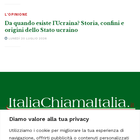
L'OPINIONE
Da quando esiste l’Ucraina? Storia, confini e
origini dello Stato ucraino
LUNEDÌ 20 LUGLIO 2026
Diamo valore alla tua privacy
ItaliaChiamaItalia, il TUO quotidiano online preferito.
Utilizziamo i cookie per migliorare la tua esperienza di
Dedicato in particolare a tutti gli italiani residenti all'estero.
navigazione, offrirti pubblicità o contenuti personalizzati