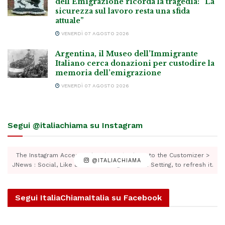
dell’Emigrazione ricorda la tragedia: “La
sicurezza sul lavoro resta una sfida
attuale”
VENERDÌ 07 AGOSTO 2026
Argentina, il Museo dell’Immigrante
Italiano cerca donazioni per custodire la
memoria dell’emigrazione
VENERDÌ 07 AGOSTO 2026
Segui @italiachiama su Instagram
The Instagram Access Token is expired, Go to the Customizer >
@ITALIACHIAMA
JNews : Social, Like & View > Instagram Feed Setting, to refresh it.
Segui ItaliaChiamaItalia su Facebook