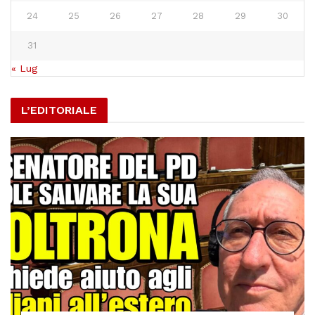
24
25
26
27
28
29
30
31
« Lug
L’EDITORIALE