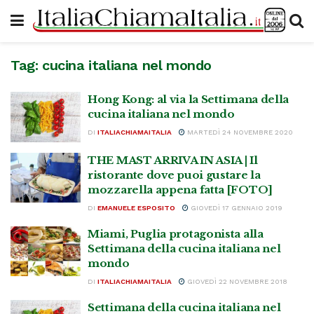
Tag:
cucina italiana nel mondo
Hong Kong: al via la Settimana della
cucina italiana nel mondo
DI
ITALIACHIAMAITALIA
MARTEDÌ 24 NOVEMBRE 2020
THE MAST ARRIVA IN ASIA | Il
ristorante dove puoi gustare la
mozzarella appena fatta [FOTO]
DI
EMANUELE ESPOSITO
GIOVEDÌ 17 GENNAIO 2019
Miami, Puglia protagonista alla
Settimana della cucina italiana nel
mondo
DI
ITALIACHIAMAITALIA
GIOVEDÌ 22 NOVEMBRE 2018
Settimana della cucina italiana nel