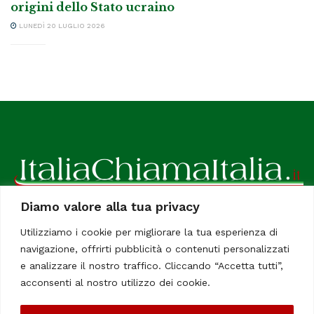
origini dello Stato ucraino
LUNEDÌ 20 LUGLIO 2026
Diamo valore alla tua privacy
ItaliaChiamaItalia, il TUO quotidiano online preferito.
Utilizziamo i cookie per migliorare la tua esperienza di
Dedicato in particolare a tutti gli italiani residenti all'estero.
navigazione, offrirti pubblicità o contenuti personalizzati
Tutti i diritti sono riservati. Quotidiano online indipendente
e analizzare il nostro traffico. Cliccando “Accetta tutti”,
registrato al Tribunale di Civitavecchia, Sezione Stampa e
acconsenti al nostro utilizzo dei cookie.
Informazione. Reg. No. 12/07, Iscrizione al R.O.C No. 200 26