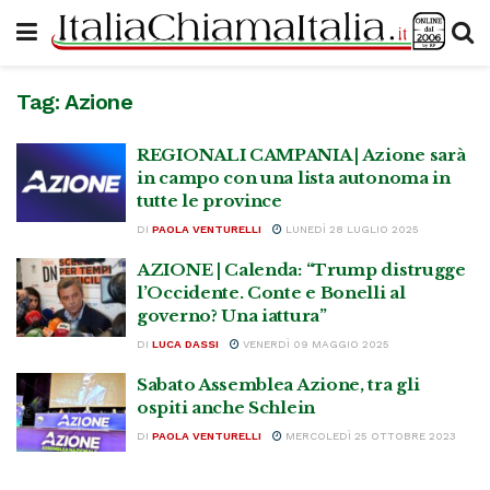
Tag:
Azione
REGIONALI CAMPANIA | Azione sarà
in campo con una lista autonoma in
tutte le province
DI
PAOLA VENTURELLI
LUNEDÌ 28 LUGLIO 2025
AZIONE | Calenda: “Trump distrugge
l’Occidente. Conte e Bonelli al
governo? Una iattura”
DI
LUCA DASSI
VENERDÌ 09 MAGGIO 2025
Sabato Assemblea Azione, tra gli
ospiti anche Schlein
DI
PAOLA VENTURELLI
MERCOLEDÌ 25 OTTOBRE 2023