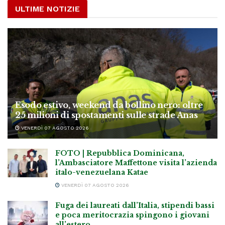
ULTIME NOTIZIE
Esodo estivo, weekend da bollino nero: oltre
25 milioni di spostamenti sulle strade Anas
VENERDÌ 07 AGOSTO 2026
FOTO | Repubblica Dominicana,
l’Ambasciatore Maffettone visita l’azienda
italo-venezuelana Katae
VENERDÌ 07 AGOSTO 2026
Fuga dei laureati dall’Italia, stipendi bassi
e poca meritocrazia spingono i giovani
all’estero