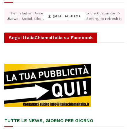
The Instagram Access Token is expired, Go to the Customizer >
@ITALIACHIAMA
JNews : Social, Like & View > Instagram Feed Setting, to refresh it.
Segui ItaliaChiamaItalia su Facebook
TUTTE LE NEWS, GIORNO PER GIORNO