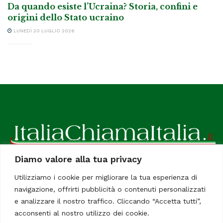
Da quando esiste l’Ucraina? Storia, confini e
origini dello Stato ucraino
LUNEDÌ 20 LUGLIO 2026
Diamo valore alla tua privacy
ItaliaChiamaItalia, il TUO quotidiano online preferito.
Utilizziamo i cookie per migliorare la tua esperienza di
Dedicato in particolare a tutti gli italiani residenti all'estero.
navigazione, offrirti pubblicità o contenuti personalizzati
Tutti i diritti sono riservati. Quotidiano online indipendente
e analizzare il nostro traffico. Cliccando “Accetta tutti”,
registrato al Tribunale di Civitavecchia, Sezione Stampa e
acconsenti al nostro utilizzo dei cookie.
Informazione. Reg. No. 12/07, Iscrizione al R.O.C No. 200 26