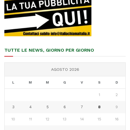
TUTTE LE NEWS, GIORNO PER GIORNO
AGOSTO 2026
L
M
M
G
V
S
D
1
2
3
4
5
6
7
8
9
10
11
12
13
14
15
16