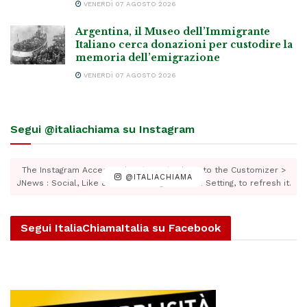
VENERDÌ 07 AGOSTO 2026
Argentina, il Museo dell’Immigrante
Italiano cerca donazioni per custodire la
memoria dell’emigrazione
VENERDÌ 07 AGOSTO 2026
Segui @italiachiama su Instagram
The Instagram Access Token is expired, Go to the Customizer >
@ITALIACHIAMA
JNews : Social, Like & View > Instagram Feed Setting, to refresh it.
Segui ItaliaChiamaItalia su Facebook