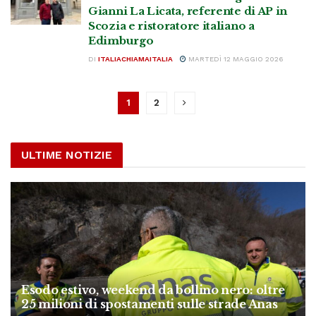
Gianni La Licata, referente di AP in
Scozia e ristoratore italiano a
Edimburgo
DI
ITALIACHIAMAITALIA
MARTEDÌ 12 MAGGIO 2026
1
2
ULTIME NOTIZIE
Esodo estivo, weekend da bollino nero: oltre
25 milioni di spostamenti sulle strade Anas