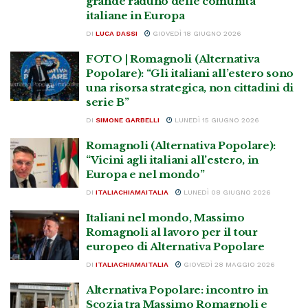
grande raduno delle comunità
italiane in Europa
DI
LUCA DASSI
GIOVEDÌ 18 GIUGNO 2026
FOTO | Romagnoli (Alternativa
Popolare): “Gli italiani all’estero sono
una risorsa strategica, non cittadini di
serie B”
DI
SIMONE GARBELLI
LUNEDÌ 15 GIUGNO 2026
Romagnoli (Alternativa Popolare):
“Vicini agli italiani all’estero, in
Europa e nel mondo”
DI
ITALIACHIAMAITALIA
LUNEDÌ 08 GIUGNO 2026
Italiani nel mondo, Massimo
Romagnoli al lavoro per il tour
europeo di Alternativa Popolare
DI
ITALIACHIAMAITALIA
GIOVEDÌ 28 MAGGIO 2026
Alternativa Popolare: incontro in
Scozia tra Massimo Romagnoli e