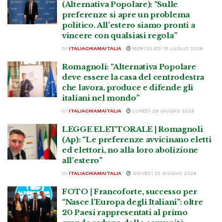
(Alternativa Popolare): “Sulle
preferenze si apre un problema
politico. All’estero siamo pronti a
vincere con qualsiasi regola”
DI
ITALIACHIAMAITALIA
MERCOLEDÌ 15 LUGLIO 2026
Romagnoli: “Alternativa Popolare
deve essere la casa del centrodestra
che lavora, produce e difende gli
italiani nel mondo”
DI
ITALIACHIAMAITALIA
LUNEDÌ 29 GIUGNO 2026
LEGGE ELETTORALE | Romagnoli
(Ap): “Le preferenze avvicinano eletti
ed elettori, no alla loro abolizione
all’estero”
DI
ITALIACHIAMAITALIA
GIOVEDÌ 25 GIUGNO 2026
FOTO | Francoforte, successo per
“Nasce l’Europa degli Italiani”: oltre
20 Paesi rappresentati al primo