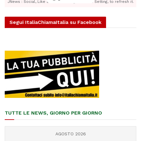
JNews : Social, Like & View > Instagram Feed Setting, to refresh it.
Segui ItaliaChiamaItalia su Facebook
TUTTE LE NEWS, GIORNO PER GIORNO
AGOSTO 2026